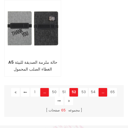
A5 حالة ملزمة الصديقة للبيئة
الغطاء الصلب المحمول
1
...
50
51
52
53
54
...
65
مجموعه
65
صفحات