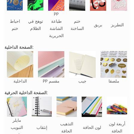
PP
ختم
طباعة
توهج في
احباط
التطريز
بريق
الساخنة
الشاشة
الظلام
ختم
الحريرية
الصفحة الداخلية:
ملصقا
جيب
PP مقسم
الداخلية
الصفحة الداخلية الحرفية:
مايلر
أربعة لون
التذهيب
لون الحافة
إنثقاب
التبويب
الحافة
الحافة