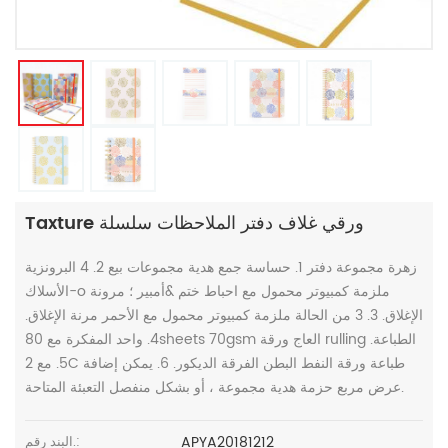
Taxture ورقي غلاف دفتر الملاحظات سلسلة
زهرة مجموعة دفتر 1. حساسة جمع هدية مجموعات بيع 2. 4 البرونزية
الأسلاك-o ملزمة كمبيوتر محمول مع احباط ختم &أمبير ؛ مرونة
الإغلاق. 3. 3 من الحالة ملزمة كمبيوتر محمول مع الأحمر مرنة الإغلاق.
4. واحد المفكرة مع 80sheets 70gsm العاج ورقة rulling الطباعة.
5. مع 2C طباعة ورقة النفط البطن الفرقة الديكور. 6. يمكن إضافة
عرض مربع حزمة هدية مجموعة ، أو بشكل منفصل التعبئة المتاحة.
APYA20181212
البند رقم.: