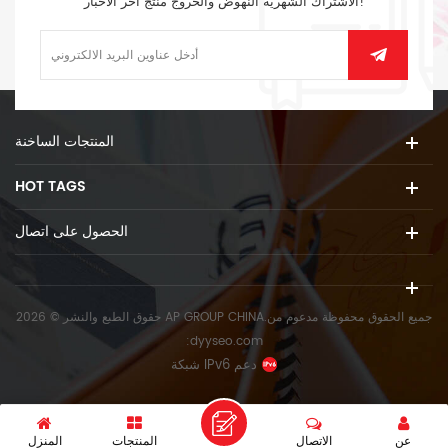
الاشتراك الشهرية النهوض والخروج منتج آخر الأخبار!
المنتجات الساخنة
HOT TAGS
الحصول على اتصال
حقوق الطبع والنشر © 2026 AP GROUP CHINA.جميع الحقوق محفوظة
مدعوم من
:
dyyseo.com
شبكة IPv6 دعم
عن
الاتصال
المنتجات
المنزل