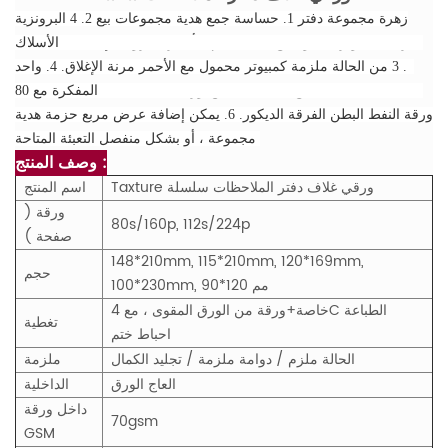
زهرة مجموعة دفتر 1. حساسة جمع هدية مجموعات بيع 2. 4 البرونزية
الأسلاك-o ملزمة كمبيوتر محمول مع احباط ختم &أمبير ؛ مرونة الإغلاق.
3. 3 من الحالة ملزمة كمبيوتر محمول مع الأحمر مرنة الإغلاق. 4. واحد
المفكرة مع 80sheets 70gsm العاج ورقة rulling الطباعة. 5. مع 2C طباعة
ورقة النفط البطن الفرقة الديكور. 6. يمكن إضافة عرض مربع حزمة هدية
مجموعة ، أو بشكل منفصل التعبئة المتاحة.
وصف المنتج :
Taxture ورقي غلاف دفتر الملاحظات سلسلة
اسم المنتج
ورقة (
80s/160p, 112s/224p
صفحة )
148*210mm, 115*210mm, 120*169mm,
حجم
100*230mm, 90*120 مم
خاصة+ورقة من الورق المقوى ، مع 4C الطباعة
تغطية
احباط ختم
الحالة ملزم / دوامة ملزمة / تجليد الكمال
ملزمة
العاج الورق
الداخلية
داخل ورقة
70gsm
GSM