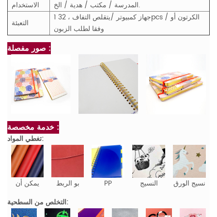
المدرسة / مكتب / هدية / الخ.
الاستخدام
1 جهاز كمبيوتر /يتقلص التفاف ،
32pcs / الكرتون أو
التعبئة
وفقا لطلب الزبون
صور مفصلة :
خدمة مخصصة :
تغطي المواد:
نسيج الورق
النسيج
PP
بو الربط
يمكن أن
التخلص من السطحية: