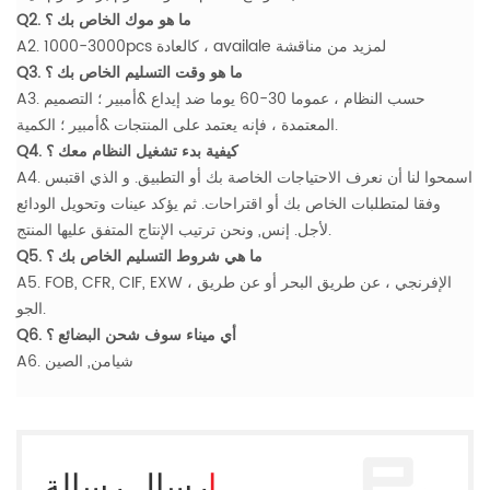
Q2. ما هو موك الخاص بك ؟
A2. 1000-3000pcs كالعادة ، availale لمزيد من مناقشة
Q3. ما هو وقت التسليم الخاص بك ؟
A3. حسب النظام ، عموما 30-60 يوما ضد إيداع &أمبير ؛ التصميم
المعتمدة ، فإنه يعتمد على المنتجات &أمبير ؛ الكمية.
Q4. كيفية بدء تشغيل النظام معك ؟
A4. اسمحوا لنا أن نعرف الاحتياجات الخاصة بك أو التطبيق. و الذي اقتبس
وفقا لمتطلبات الخاص بك أو اقتراحات. ثم يؤكد عينات وتحويل الودائع
لأجل. إنس, ونحن ترتيب الإنتاج المتفق عليها المنتج.
Q5. ما هي شروط التسليم الخاص بك ؟
A5. FOB, CFR, CIF, EXW ، الإفرنجي ، عن طريق البحر أو عن طريق
الجو.
Q6. أي ميناء سوف شحن البضائع ؟
A6. شيامن, الصين
إرسال رسالة