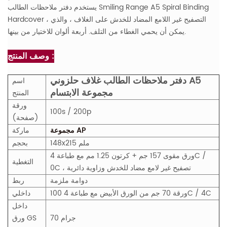
يستخدم دفتر ملاحظات الطالب Smiling Range A5 Spiral Binding
Hardcover ، التصفيح غير اللامع المضاد للخدش على الغلاف ، والذي
يمكن أن يحمي الغطاء من التلف. أربعة ألوان للاختيار من بينها.
وصف المنتج :
دفتر ملاحظات الطالب غلاف حلزوني A5
اسم
مجموعة الابتسام
المنتج
ورقة
100s / 200p
(صفحة)
مجموعة AP
ماركة
148x215 ملم
بحجم
ورق مقوى 157 جم + كرتون 1.25 مم مع طباعة 4C /
التغطية
0C ، تصفيح غير لامع مضاد للخدش وزاوية دائرية
دوامة ملزمة
ربط
100 ورقة 70 جم من الورق الأبيض مع طباعة 4C / 4C
داخلي
داخل
70 جرام
GS
ورق