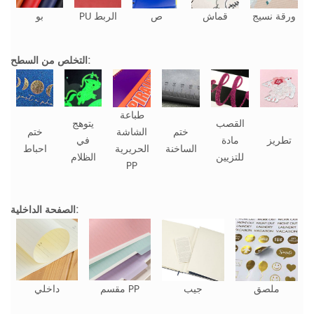
ورقة نسيج
قماش
ص
PU الربط
بو
التخلص من السطح:
طباعة
القصب
يتوهج
ختم
الشاشة
ختم
تطريز
مادة
في
الساخنة
الحريرية
احباط
للتزيين
الظلام
PP
الصفحة الداخلية:
ملصق
جيب
مقسم PP
داخلي