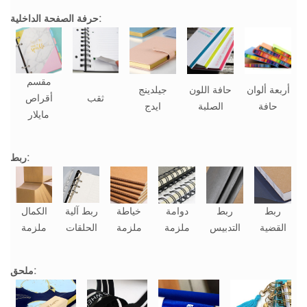
حرفة الصفحة الداخلية:
مقسم
أربعة ألوان
حافة اللون
جيلدينج
ثقب
أقراص
حافة
الصلبة
ايدج
مايلار
ربط:
ربط
ربط
دوامة
خياطة
ربط آلية
الكمال
القضية
التدبيس
ملزمة
ملزمة
الحلقات
ملزمة
ملحق: