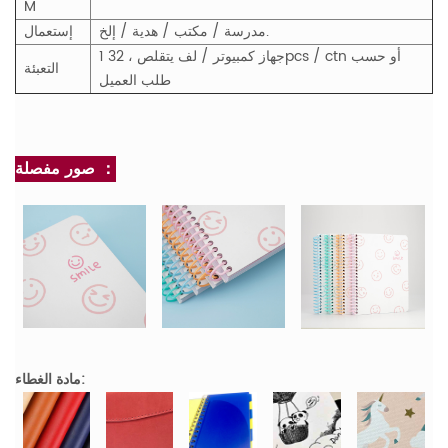
M
مدرسة / مكتب / هدية / إلخ.
إستعمال
1 جهاز كمبيوتر / لف يتقلص ، 32pcs / ctn أو حسب
التعبئة
طلب العميل
صور مفصلة ：
مادة الغطاء: