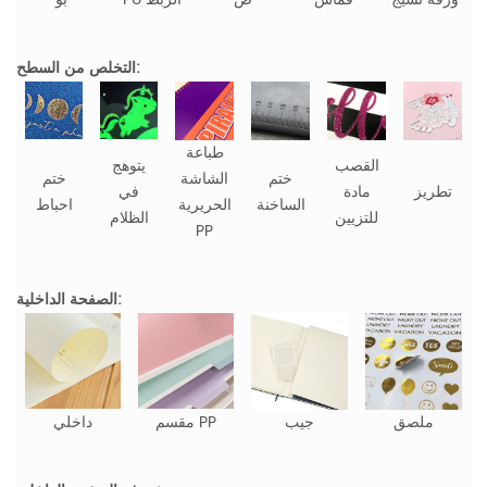
التخلص من السطح:
طباعة
القصب
يتوهج
ختم
الشاشة
ختم
تطريز
مادة
في
الساخنة
الحريرية
احباط
للتزيين
الظلام
PP
الصفحة الداخلية:
ملصق
جيب
مقسم PP
داخلي