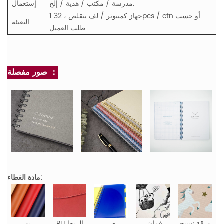
مدرسة / مكتب / هدية / إلخ.
إستعمال
1 جهاز كمبيوتر / لف يتقلص ، 32pcs / ctn أو حسب
التعبئة
طلب العميل
صور مفصلة ：
مادة الغطاء:
ورقة نسيج
قماش
ص
PU الربط
بو