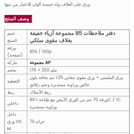
ورق على الغلاف وله خمسة ألوان للاختيار من بينها.
وصف المنتج :
مجموعة أزياء خفيفة B5 دفتر ملاحظات
اسم
بغلاف مقوى سلكي
المنتج
ورقة
80s / 160p
(صفحة)
مجموعة AP
ماركة
176 × 250 ملم
بحجم
ورق الملمس + ورق مقوى مقاس 1.25 مم بحافة بلون
التغطية
خالص وزاوية مستديرة وختم رقائق
ربط الأسلاك
ربط
80 ورقة 70 جم من الورق الأبيض مع طباعة 1C / 1C
داخلي
وزاوية مستديرة
داخل
70 جرام
GS
ورق
M