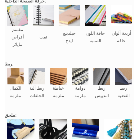
حرفة الصفحة الداخلية:
مقسم
أربعة ألوان
حافة اللون
جيلدينج
ثقب
أقراص
حافة
الصلبة
ايدج
مايلار
ربط:
ربط
ربط
دوامة
خياطة
ربط آلية
الكمال
القضية
التدبيس
ملزمة
ملزمة
الحلقات
ملزمة
ملحق: