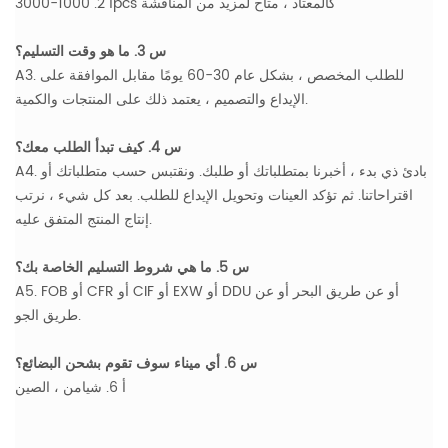
أ 2. 1000-3000pcs كالمعتاد ، متاح لمزيد من المناقشة
س 3. ما هو وقت التسليم؟
A3. للطلب المخصص ، بشكل عام 30-60 يومًا مقابل الموافقة على
الإيداع والتصميم ، يعتمد ذلك على المنتجات والكمية.
س 4. كيف تبدأ الطلب معك؟
A4. بادئ ذي بدء ، أخبرنا بمتطلباتك أو طلبك. ونقتبس حسب متطلباتك أو
اقتراحاتنا. ثم تؤكد العينات وتحويل الإيداع للطلب. بعد كل شيء ، نرتب
إنتاج المنتج المتفق عليه.
س 5. ما هي شروط التسليم الخاصة بك؟
A5. FOB أو CFR أو CIF أو EXW أو DDU أو عن طريق البحر أو عن
طريق الجو.
س 6. أي ميناء سوف تقوم بشحن البضائع؟
أ 6. شيامن ، الصين