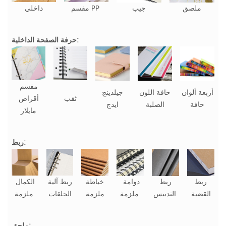
ملصق
جيب
مقسم PP
داخلي
حرفة الصفحة الداخلية:
مقسم
أربعة ألوان
حافة اللون
جيلدينج
ثقب
أقراص
حافة
الصلبة
ايدج
مايلار
ربط:
ربط
ربط
دوامة
خياطة
ربط آلية
الكمال
القضية
التدبيس
ملزمة
ملزمة
الحلقات
ملزمة
ملحق: