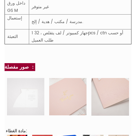
داخل ورق
غير متوفر
GS
M
إستعمال
مدرسة / مكتب / هدية / إلخ.
1 جهاز كمبيوتر / لف يتقلص ، 32pcs / ctn أو حسب
التعبئة
طلب العميل
صور مفصلة ：
مادة الغطاء: