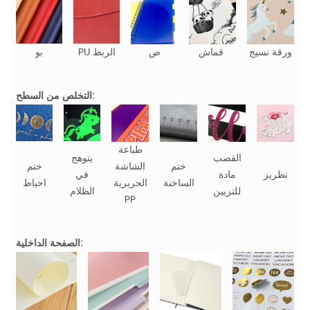
ورقة نسيج
قماش
ص
PU الربط
بو
التخلص من السطح:
طباعة
القصب
يتوهج
ختم
الشاشة
ختم
تطريز
مادة
في
الساخنة
الحريرية
احباط
للتزيين
الظلام
PP
الصفحة الداخلية: