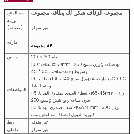
مجموعة الزفاف شكرا لك بطاقة مجموعة
اسم المنتج
ورقة
غير متوفر
(صفحة)
ماركة
مجموعة AP
100 × 150 ملم
مقاس
البطاقة: 100x150mm ، ورق نسيج 250g مع طباعة
4C / 0C ، debossing وشريط
مغلف: 110x160 ، ورق نسيج 140g مع طباعة 4C / 0C
وختم احباط
المواصفات
الغطاء العلوي لصندوق الهدايا: 115x165x45mm ، ورق
نسيج 250g بدون طباعة ومع نقش
أسفل صندوق الهدايا: 113x163x45mm ، 30C بولي
كلوريد الفينيل الشفاف مع قطع يموت
غير متوفر
ربط
غير متوفر
داخلي