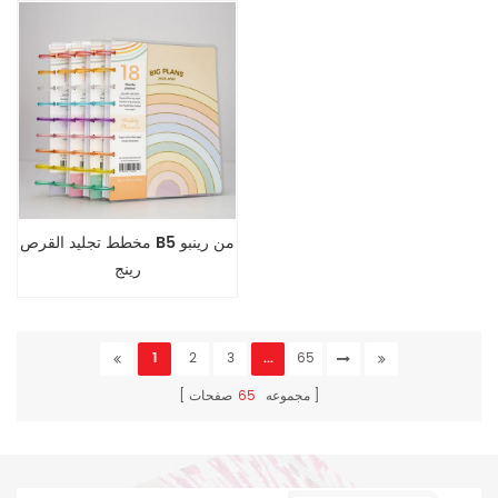
مخطط تجليد القرص B5 من رينبو
رينج
1
2
3
...
65
مجموعه
65
صفحات