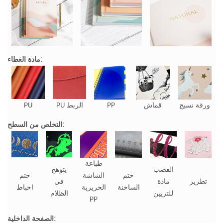
مادة الغطاء:
ورقة نسيج
قماش
PP
PU الربط
PU
التخلص من السطح:
طباعة
القصب
يتوهج
ختم
الشاشة
ختم
تطريز
مادة
في
الساخنة
الحريرية
احباط
للتزيين
الظلام
PP
الصفحة الداخلية: