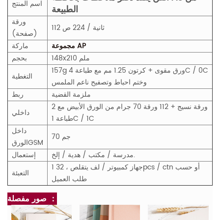
اسم المنتج
الطبيعة
ورقة
112 ثانية / 224 ص
(صفحة)
مجموعة AP
ماركة
148x210 ملم
بحجم
157g ورق مقوى + كرتون 1.25 مم مع طباعة 4C / 0C
التغطية
وختم احباط وتصفيح ناعم الملمس
ملزمة القضية
ربط
2 ورقة نسيج + 112 ورقة 70 جرام من الورق الأبيض مع
داخلي
طباعة 1C / 1C
داخل
70 جم
M
GS
الورق
مدرسة / مكتب / هدية / إلخ.
إستعمال
1 جهاز كمبيوتر / لف يتقلص ، 32pcs / ctn أو حسب
التعبئة
طلب العميل
صور مفصلة ：