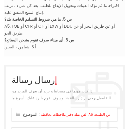
اقتراحاتنا. ثم تؤكد العينات وتحويل الإيداع للطلب. بعد كل شيء ، نرتب
إنتاج المنتج المتفق عليه.
س 5. ما هي شروط التسليم الخاصة بك؟
A5. FOB أو CFR أو CIF أو EXW أو DDU أو عن طريق البحر أو عن
طريق الجو.
س 6. أي ميناء سوف تقوم بشحن البضائع؟
أ 6. شيامن ، الصين
إرسال رسالة
إذا كنت مهتما في منتجاتنا و تريد أن تعرف المزيد من
التفاصيل,يرجى ترك رسالة هنا وسوف نقوم بالرد عليك بأسرع ما
يمكن.
الموضوع :
الفن يقلد دفتر ملاحظات بحافظة A5 من الطبيعة