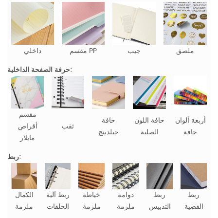
ملصق
جيب
مقسم PP
داخلي
حرفة الصفحة الداخلية:
مقسم
أربعة ألوان
حافة اللون
حافة
ثقب
أقراص
حافة
الصلبة
جيلدينج
مايلار
ربط:
ربط
ربط
دوامة
خياطة
ربط آلية
الكمال
القضية
التدبيس
ملزمة
ملزمة
الحلقات
ملزمة