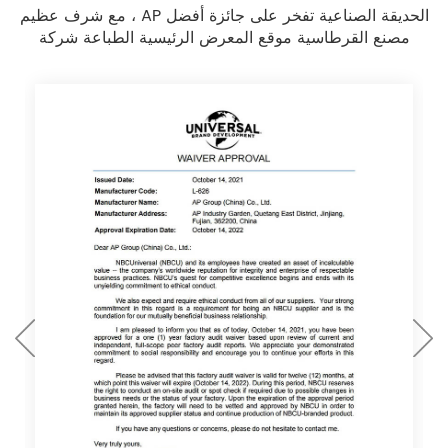
مع شرف عظيم ، AP الحديقة الصناعية تفخر على جائزة أفضل
مصنع القرطاسية موقع المعرض الرئيسية الطباعة شركة
صناعية في مقاطعة فوجيان ، كما مرت عدة معايير عالية على
الموقع العالمي التفتيش الدولي ، تمتلك التدقيق مثل :Sedex
4p ,وول مارت, ديزني, BSCI ، FSC الخ على ؛ ؛