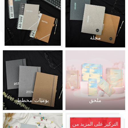
مجلة
دفتر
ملحق
يوميات/مخطط
التركيز على المزيد من