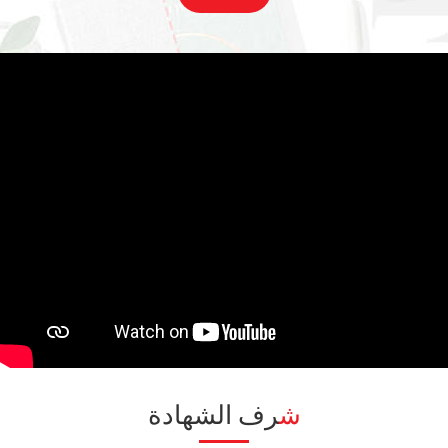
ديزني. 2. الاستدامة AP قد تم الشروع في sustainabiliy خلال
تطورها ، و المساهمة في كوكبنا من خلال بطريقتها الخاصة. *
مصادر عالميا مصادر جرينلي. AP ليس فقط purchaes داخل
الصين, ولكن أيضا مصادر المواد الخام التي الامتثال للوصول إليها
، Claifirnia 65 من الخارج. * تصميم وتطوير جرينلي. AP بذل
جهدا كبيرا في تطوير المنتج مع eco-frinedly mterial مثل
Pet المعاد تدويرها ، يحدها جلدية, الحجر paer...... * تنتج
جرينلي. AP باستمرار استيراد المتقدمة و أحدث آلات تشكيل
ألمانيا ، Itlay,Japen ، ورفع auomated معدل الإنتاج.
وبالتالي أكثر engery في جميع كان safted أقل انبعاثات
الكربون أقل تأثير على البيئة. 3.الإنتاجية والجودة ضخمة وآلات
مقدما ، الإبداعي المصممين الفنيين المدربين تدريبا جيدا و
craftman ، كل أولئك جعل AP يجلب الجودة العالمية لعملائنا
شرف الشهادة
في جميع أنحاء wolrd مع شك.