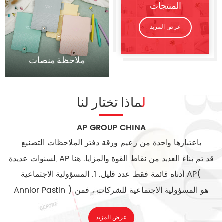
المنتجات
عرض المزيد
ملاحظة منصات
لماذا تختار لنا
AP GROUP CHINA
باعتبارها واحدة من زعيم ورقة دفتر الملاحظات التصنيع
لسنوات عديدة, AP قد تم بناء العديد من نقاط القوة والمزايا. هنا
أدناه قائمة فقط عدد قليل. 1. المسؤولية الاجتماعية AP(
Annior Pastin ) هو المسؤولية الاجتماعية للشركات ، فمن
BSCI و Sedex certificted و قد مرت مراجعة وول مارت
عرض المزيد