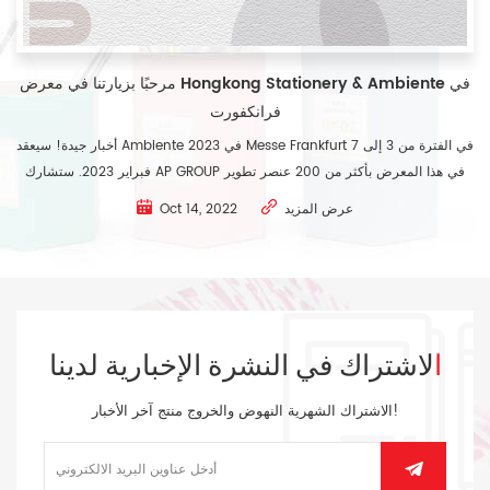
مرحبًا بزيارتنا في معرض Hongkong Stationery & Ambiente في
فرانكفورت
أخبار جيدة! سيعقد Ambiente 2023 في Messe Frankfurt في الفترة من 3 إلى 7
فبراير 2023. ستشارك AP GROUP في هذا المعرض بأكثر من 200 عنصر تطوير
جديد . مرحبًا بكم لزيارتنا في القاعة 10.1 والمقصورة رقم 10.1 E18. ولا تنس إخبارنا
عرض المزيد
Oct 14, 2022
إذا كنت تخطط للمجيء! العنوان: أرض المعارض Messe Frankfurt Ex...
الاشتراك في النشرة الإخبارية لدينا
الاشتراك الشهرية النهوض والخروج منتج آخر الأخبار!