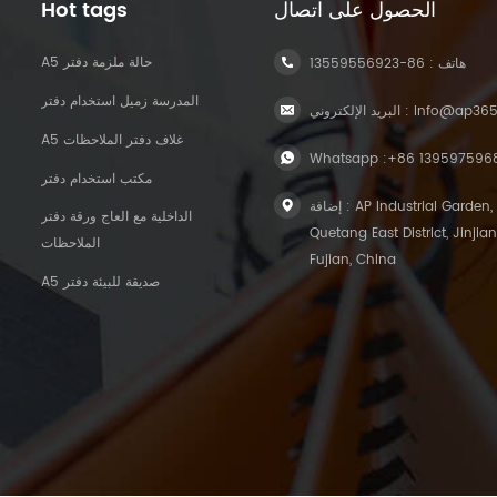
الحصول على اتصال
Hot tags
A5 حالة ملزمة دفتر
هاتف :
86-13559556923
المدرسة زميل استخدام دفتر
info@ap36
البريد الإلكتروني :
A5 غلاف دفتر الملاحظات
Whatsapp :
+86 139597596
مكتب استخدام دفتر
إضافة : AP Industrial Garden,
الداخلية مع العاج ورقة دفتر
Quetang East District, Jinjian
الملاحظات
Fujian, China
A5 صديقة للبيئة دفتر