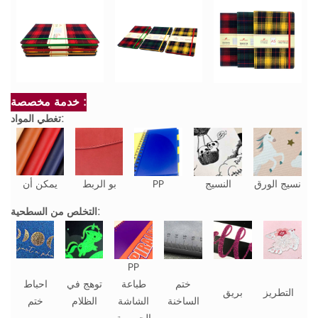
خدمة مخصصة :
تغطي المواد:
نسيج الورق
النسيج
PP
بو الربط
يمكن أن
التخلص من السطحية:
PP
ختم
طباعة
توهج في
احباط
التطريز
بريق
الساخنة
الشاشة
الظلام
ختم