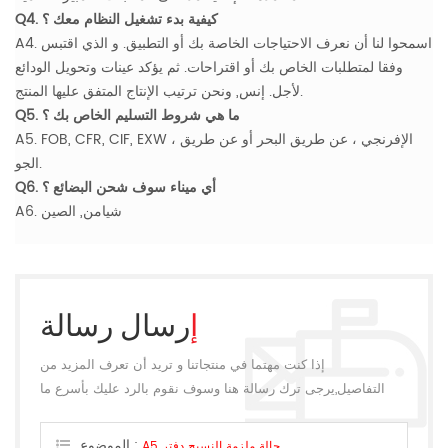
Q4. كيفية بدء تشغيل النظام معك ؟
A4. اسمحوا لنا أن نعرف الاحتياجات الخاصة بك أو التطبيق. و الذي اقتبس
وفقا لمتطلبات الخاص بك أو اقتراحات. ثم يؤكد عينات وتحويل الودائع
لأجل. إنس, ونحن ترتيب الإنتاج المتفق عليها المنتج.
Q5. ما هي شروط التسليم الخاص بك ؟
A5. FOB, CFR, CIF, EXW ، الإفرنجي ، عن طريق البحر أو عن طريق
الجو.
Q6. أي ميناء سوف شحن البضائع ؟
A6. شيامن, الصين
إرسال رسالة
إذا كنت مهتما في منتجاتنا و تريد أن تعرف المزيد من
التفاصيل,يرجى ترك رسالة هنا وسوف نقوم بالرد عليك بأسرع ما
يمكن.
الموضوع :
A5 حالة ملزمة النسيج دفتر