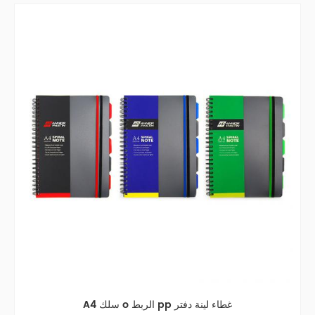
A4 سلك o الربط pp غطاء لينة دفتر