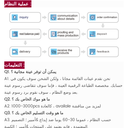
عملية النظام :
التعليمات :
Q1. يمكن أن توفر عينة مجانية ؟
A1. نحن نقدم عينات القائمة مجانا ، ولكن الشحن سوف يكون في
حسابك. مخصصة الطباعة الرقمية العينة ، فإننا سوف تتقاضى رسوم عينة
بعد وضع النظام ، سوف نقوم برد رسوم عينة.
Q2. ما هو موك الخاص بك ؟
A2. 1000-3000pcs كالعادة ، availale لمزيد من مناقشة
Q3. ما هو وقت التسليم الخاص بك ؟
A3. حسب النظام ، عموما 30-60 يوما ضد إيداع &أمبير ؛ التصميم
المعتمدة ، فإنه يعتمد على المنتجات &أمبير ؛ الكمية.