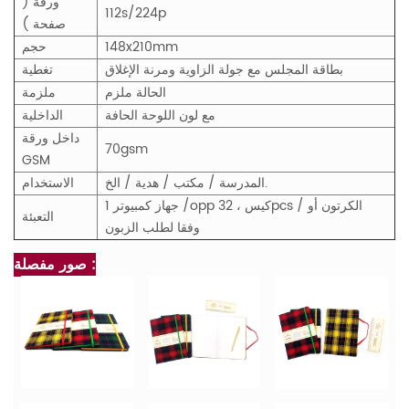
ورقة (
112s/224p
صفحة )
148x210mm
حجم
بطاقة المجلس مع جولة الزاوية ومرنة الإغلاق
تغطية
الحالة ملزم
ملزمة
مع لون اللوحة الحافة
الداخلية
داخل ورقة
70gsm
GSM
المدرسة / مكتب / هدية / الخ.
الاستخدام
1 جهاز كمبيوتر /opp كيس ، 32pcs / الكرتون أو
التعبئة
وفقا لطلب الزبون
صور مفصلة :