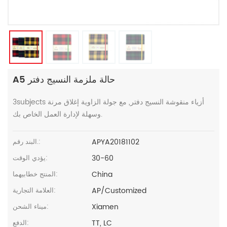
A5 حالة ملزمة النسيج دفتر
3subjects أزياء منقوشة النسيج دفتر, مع جولة الزاوية إغلاق مرنة
وسهلة لإدارة العمل الخاص بك.
APYA20181102
البند رقم.:
30-60
يؤدي الوقت:
China
المنتج خطابيهما:
AP/Customized
العلامة التجارية:
Xiamen
ميناء الشحن:
TT, LC
الدفع: