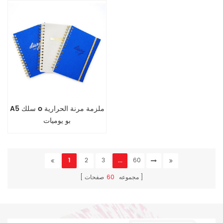
A5 سلك o ملزمة مرنة الحرارية
بو يوميات
1
2
3
...
60
مجموعه
60
صفحات