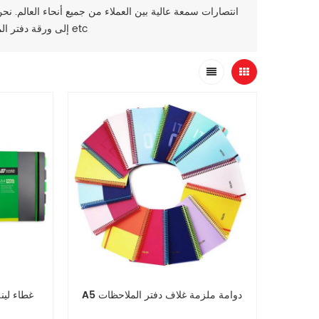
, ملف مجلد etc
إلى ورقة دفتر ال
A5 دوامة ملزمة غلاف دفتر الملاحظات
A4 سلك o الربط pp غ