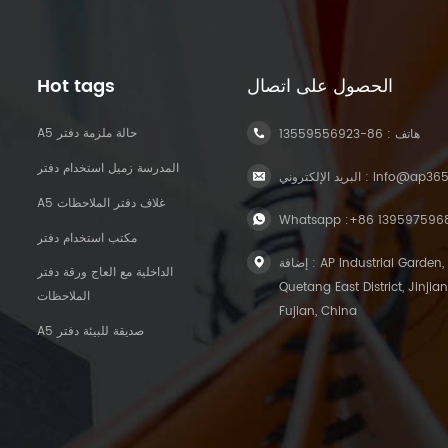
الحصول على اتصال
Hot tags
A5 حالة ملزمة دفتر
هاتف :
86-13559556923
المدرسة زميل استخدام دفتر
info@ap36
البريد الإلكتروني :
A5 غلاف دفتر الملاحظات
Whatsapp :
+86 139597596
مكتب استخدام دفتر
إضافة : AP Industrial Garden,
الداخلية مع العاج ورقة دفتر
Quetang East District, Jinjian
الملاحظات
Fujian, China
A5 صديقة للبيئة دفتر