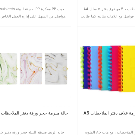
A4 سلك o دفتر الملاحظات ، 5 موضوع دفتر
5subjects صديقة للبيئة PP مفكرة PP
ة فواصل مع علامات مثالية كما طالب
فواصل, من السهل على إدارة العمل الخاص بك.
مدرسة هدية الأعمال دفتر دفتر السفر
لزمة غلاف دفتر الملاحظات
A5 حالة ملزمة حجر ورقة دفتر الملاحظات
الملونة A5 غلاف دفتر الملاحظات ، مع مات
A5 حالة الربط صديقة للبيئة ح