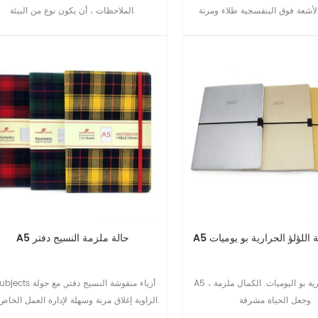
لأشعة فوق البنفسجية طلاء ومرنة
الملاحظات ، أن يكون نوع من البيئة.
الإغلاق
مة اللؤلؤ الحرارية بو يوميات
A5 حالة ملزمة النسيج دفتر
A5 اللؤلؤ الحرارية بو اليوميات. الكمال ملزمة ،
3subjects أزياء منقوشة النسيج دفتر
وجعل الحياة مشرقة.
الزاوية إغلاق مرنة وسهلة لإدارة العمل الخاص بك.