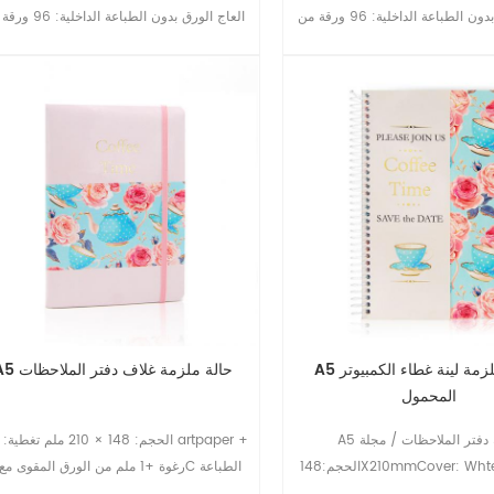
العاج الورق بدون الطباعة الداخلية: 96 ورقة من
العاج الورق بدون الطباعة الداخ
70gsm العاج الورق ، مع 1c/1c الطباعة
A5 دوامة ملزمة لينة غطاء الكمبيوتر
A5 حالة ملزمة غلاف دفتر الملاحظات
المحمول
A5 دوامة دفتر الملاحظات / مجلة
الحجم:148X210mmCover: Whtecard ورقة
التصفيح لامع و احباط ختم الداخلية: 96 ورقة