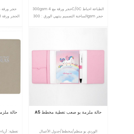
300gsm حجر ورقة مع 4C/0C الطباعة احباط
الساخنة التصميم ينتهي الورق : 300gsm حجر
الحجر ورقة ا
ورقة بدون الطباعة
A5 حالة ملزمة بو صعب تغطية مخطط
A5 حالة ملز
الوردي بو منظم/مخطط/جدول الأعمال