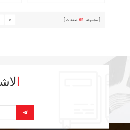
gsm ورقة بيضاء مع 4c/4c الطباعة
مجموعه
65
صفحات
الاش