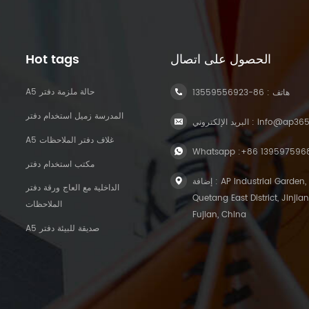
الحصول على اتصال
Hot tags
A5 حالة ملزمة دفتر
هاتف :
86-13559556923
المدرسة زميل استخدام دفتر
info@ap36
البريد الإلكتروني :
A5 غلاف دفتر الملاحظات
Whatsapp :
+86 139597596
مكتب استخدام دفتر
إضافة : AP Industrial Garden,
الداخلية مع العاج ورقة دفتر
Quetang East District, Jinjian
الملاحظات
Fujian, China
A5 صديقة للبيئة دفتر