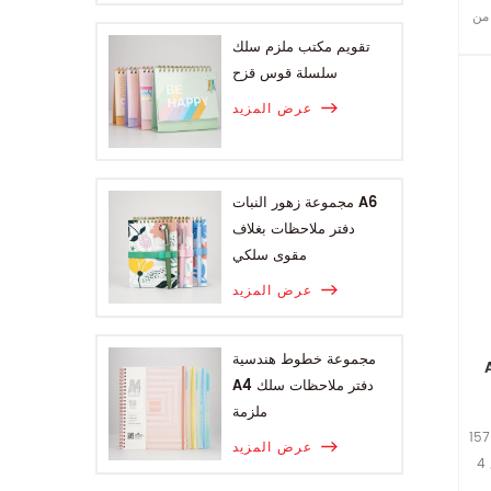
لية: 96 ورقة من
تقويم مكتب ملزم سلك
سلسلة قوس قزح
عرض المزيد
مجموعة زهور النبات A6
دفتر ملاحظات بغلاف
مقوى سلكي
عرض المزيد
مجموعة خطوط هندسية
A4 دفتر ملاحظات سلك
ملزمة
الحجم: 148 × 210 ملم تغطية: 157 artpaper +
عرض المزيد
رغوة +1 ملم من الورق المقوى مع 4C الطباعة
التصفيح لامعة,احباط ختم الزاوية جولة الداخلية: 96