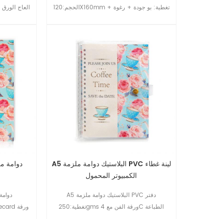
الحجم:120X160mm تغطية: بو جودة + رغوة +
كرتون مع جيوب الوظيفية داخل القلم حلقة,مع
70gsm العاج الورق ، مع 1c/1c الطباعة
خياطة في جميع أنحاء الغطاء احباط ختم بو للطي
الإغلاق الداخلية: 72 ورقة 100gsm العاج ورقة 4
A5 البلاستيك دوامة ملزمة PVC لينة غطاء
الكمبيوتر المحمول
A5 البلاستيك دوامة ملزمة PVC دفتر
تغطية:250gms ورقة الفن مع 4C الطباعة
التصفيح لامع و ختم احباط.الداخلية: 96 ورقة & 80