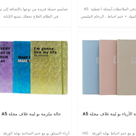
A5 حجر ورقة دفتر الملاحظات/مجلة 1.تغطية:
تصاميم جميلة فريدة من نوعها بالإضافة إلى ت
لمواد + ختم احباط ، الرخام الملمس
في الظلام العلاج تجعلك تتمتع الكتابة.
، صديقة للبيئة 2.الداخلية: الحجر ورقة الكتابة على
نحو سلس
مة الأزياء بو لينة غلاف مجلة
A5 حالة ملزمة بو لينة غلاف مجلة
تغطية: أزياء بو مع ختم احباط نهاية الورقة : 140