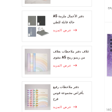
وهج
A5 دفتر الأعمال ملزمة
حالة قابلة للطي
عرض المزيد
غلاف دفتر ملاحظات بغلاف
مقوى A5 من رينبو رينج
عرض المزيد
دفتر ملاحظات رفيع
بأقراص مجموعة قوس
قزح
عرض المزيد
أزياء التسلق بو مع ختم الساخنة نهاية الورقة : 140