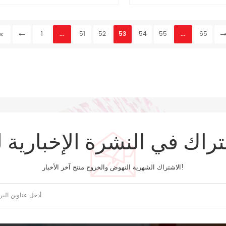
80gsm ورقة بيضاء
ورقة 80gsm ورقة بيضاء مع 4c.4c الطباعة
1
...
51
52
53
54
55
...
65
تراك في النشرة الإخبارية ل
الاشتراك الشهرية النهوض والخروج منتج آخر الأخبار!