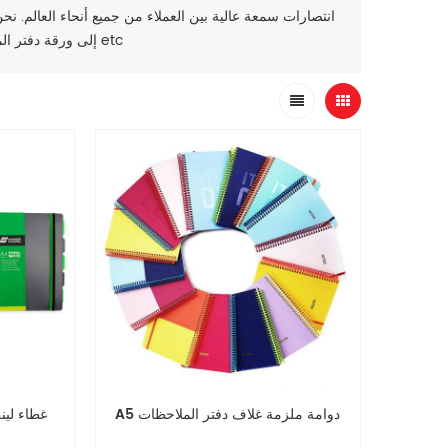
, ملف مجلد etc
إلى ورقة دفتر ال
A5 دوامة ملزمة غلاف دفتر الملاحظات
A4 سلك o الربط pp غ