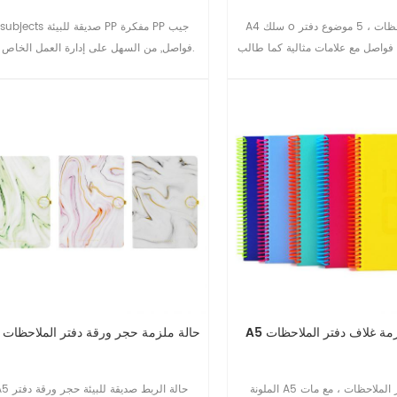
A4 سلك o دفتر الملاحظات ، 5 موضوع دفتر
5subjects صديقة للبيئة PP مفكرة PP
ة فواصل مع علامات مثالية كما طالب
فواصل, من السهل على إدارة العمل الخاص بك.
مدرسة هدية الأعمال دفتر دفتر السفر
لزمة غلاف دفتر الملاحظات
A5 حالة ملزمة حجر ورقة دفتر الملاحظات
الملونة A5 غلاف دفتر الملاحظات ، مع مات
A5 حالة الربط صديقة للبيئة ح