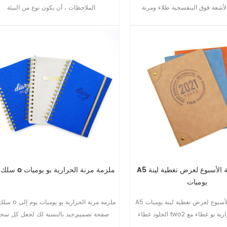
لأشعة فوق البنفسجية طلاء ومرنة
الملاحظات ، أن يكون نوع من البيئة.
الإغلاق
A5 حالة ملزمة الأسبوع لعرض تغطية لينة
A5 سلك o ملزمة مرنة الحرارية بو يوميات
يوميات
A5 حالة ملزمة الأسبوع لعرض تغطية لينة يوميات
الجلود غطاء two2 طبقات الحرارية بو غطاء مع
صفحة تصميم,جيد بالنسبة لك لجعل كل سج
م والمسامير ، من السهل أن خطة