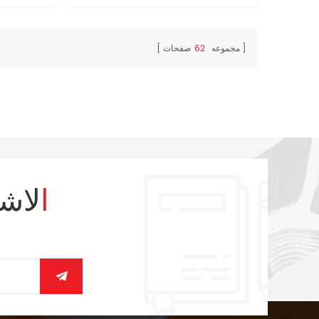
على داخل الغطاء الخلفي ، الشظية قلادة.
مجموعه
62
صفحات
الاش