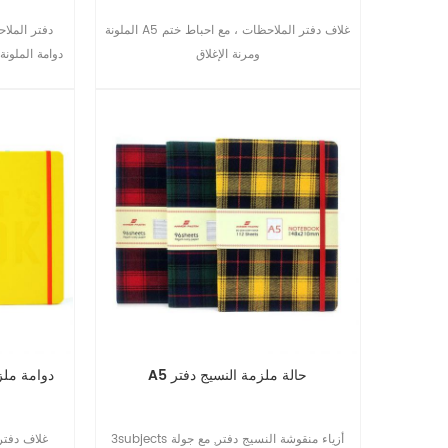
الملونة A5 غلاف دفتر الملاحظات ، مع احباط ختم
ومرنة الإغلاق
دوامة الملون
العودة إلى ال
كلية في سن المراهقة المجلات.
A5 حالة ملزمة النسيج دفتر
A5 دوامة م
3subjects أزياء منقوشة النسيج دفتر, مع جولة