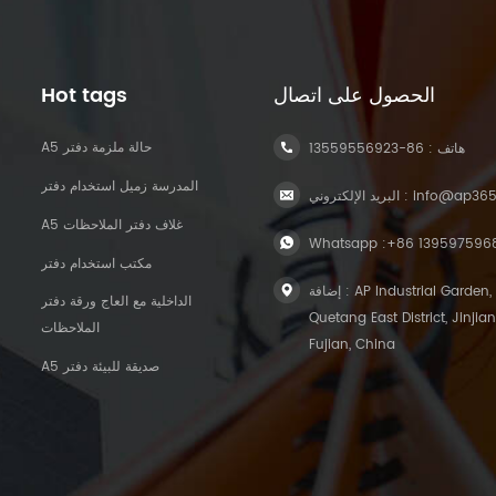
الحصول على اتصال
Hot tags
A5 حالة ملزمة دفتر
هاتف :
86-13559556923
المدرسة زميل استخدام دفتر
info@ap36
البريد الإلكتروني :
A5 غلاف دفتر الملاحظات
Whatsapp :
+86 139597596
مكتب استخدام دفتر
إضافة : AP Industrial Garden,
الداخلية مع العاج ورقة دفتر
Quetang East District, Jinjian
الملاحظات
Fujian, China
A5 صديقة للبيئة دفتر