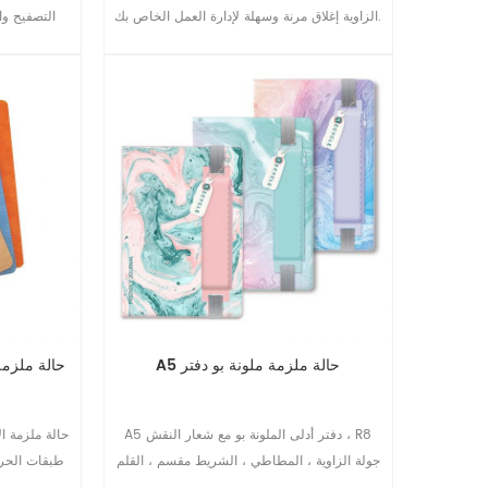
الزاوية إغلاق مرنة وسهلة لإدارة العمل الخاص بك.
التصفيح وا
A5 حالة ملزمة ملونة بو دفتر
A5 دفتر أدلى الملونة بو مع شعار النقش ، R8
جولة الزاوية ، المطاطي ، الشريط مقسم ، القلم
حقيبة, كيس من الورق مع القماش من الجانبين
الديكور خت