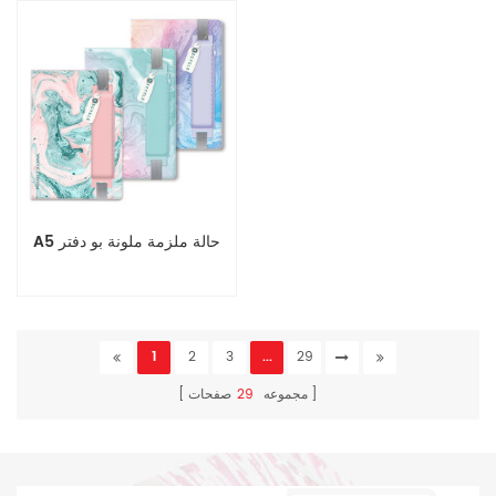
A5 حالة ملزمة ملونة بو دفتر
1
2
3
...
29
مجموعه
29
صفحات