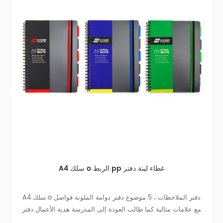
A4 سلك o الربط pp غطاء لينة دفتر
A4 سلك o دفتر الملاحظات ، 5 موضوع دفتر دوامة الملونة فواصل
مع علامات مثالية كما طالب العودة إلى المدرسة هدية الأعمال دفتر
دفتر السفر كلية في سن المراهقة المجلات.