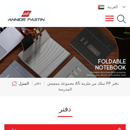
العربية
دفتر
مجموعة ممفيس A5 سلك س ملزمة PP دفتر
|
|
المنزل
المدرسة
دفتر
فئات