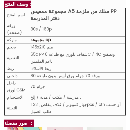
وصف المنتج :
مجموعة ممفيس A5 سلك س ملزمة PP
اسم المنتج
دفتر المدرسة
ورقة
80s / 160p
(صفحة)
مجموعة ap
ماركة
145x210 ملم
بحجم
65c PP شفاف بلوري مع طباعة 0C / 4C وتصفيح
التغطية
ناعم الملمس
ربط الأسلاك
ربط
80 ورقة 70 جرام ورق أبيض بدون طباعة
داخلي
داخل
70 جرام
M
GS
الورق
مدرسة / مكتب / هدية / إلخ .
الاستخدام
1 جهاز كمبيوتر / غلاف يتقلص , 32pcs / ctn أو حسب
التعبئة
طلب العميل
صور مفصلة ：