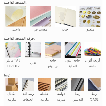
الصفحة الداخلية:
ملصق
جيب
مقسم ص
داخلي
حرفة الصفحة الداخلية:
أربعة ألوان
حافة اللون
حافة
مايلر TAB
ثقب
حافة
الصلبة
جيلدينج
DIVIDER
ربط:
ربط
ربط
دوامة
خياطة
ربط آلية
الكمال
CASE
التدبيس
ملزمة
ملزمة
الحلقات
ملزمة