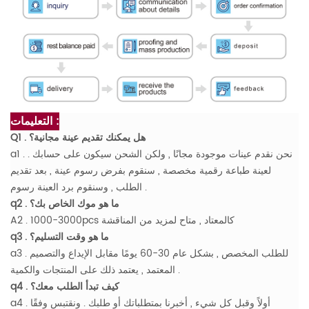
التعليمات :
Q1 . هل يمكنك تقديم عينة مجانية؟
a1 . نحن نقدم عينات موجودة مجانًا , ولكن الشحن سيكون على حسابك .
لعينة طباعة رقمية مخصصة , سنقوم بفرض رسوم عينة , بعد تقديم
الطلب , وسنقوم برد العينة رسوم .
q2 . ما هو موك الخاص بك؟
A2 . 1000-3000pcs كالمعتاد , متاح لمزيد من المناقشة
q3 . ما هو وقت التسليم؟
a3 . للطلب المخصص , بشكل عام 30-60 يومًا مقابل الإيداع والتصميم
المعتمد , يعتمد ذلك على المنتجات والكمية .
q4 . كيف تبدأ الطلب معك؟
a4 . أولاً وقبل كل شيء , أخبرنا بمتطلباتك أو طلبك . ونقتبس وفقًا