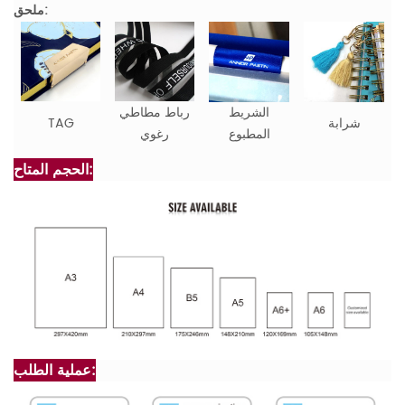
ملحق:
الشريط
رباط مطاطي
شرابة
TAG
المطبوع
رغوي
الحجم المتاح:
عملية الطلب: