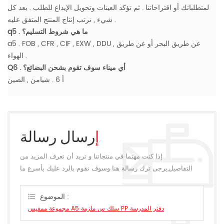
لمتطلباتك أو اقتراحاتنا . ثم تؤكد العينات وتحويل الإيداع للطلب . بعد كل
شيء , نرتب إنتاج المنتج المتفق عليه .
q5 . ما هي شروط التسليم؟
a5 . FOB , CFR , CIF , EXW , DDU , عن طريق البحر أو عن طريق
الهواء .
Q6 . أي ميناء سوف تقوم بشحن البضائع؟
أ 6 . شيامن , الصين
إرسال رسالة
إذا كنت مهتما في منتجاتنا و تريد أن تعرف المزيد من
التفاصيل,يرجى ترك رسالة هنا وسوف نقوم بالرد عليك بأسرع ما
يمكن.
الموضوع :
مجموعة ممفيس A5 سلك س ملزمة PP دفتر المدرسة