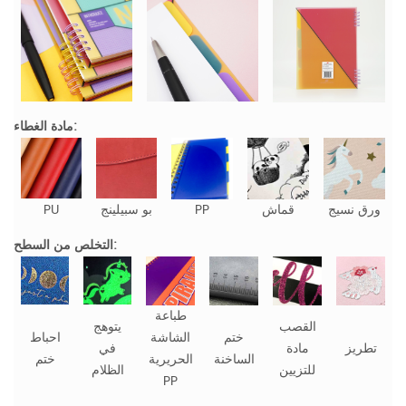
مادة الغطاء:
ورق نسيج
قماش
PP
بو سبيلينج
PU
التخلص من السطح:
طباعة
القصب
يتوهج
ختم
الشاشة
احباط
تطريز
مادة
في
الساخنة
الحريرية
ختم
للتزيين
الظلام
PP