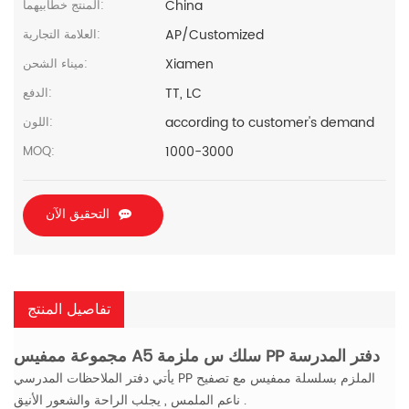
China
المنتج خطابيهما:
AP/Customized
العلامة التجارية:
Xiamen
ميناء الشحن:
TT, LC
الدفع:
according to customer's demand
اللون:
1000-3000
MOQ:
التحقيق الآن
تفاصيل المنتج
مجموعة ممفيس A5 سلك س ملزمة PP دفتر المدرسة
يأتي دفتر الملاحظات المدرسي PP الملزم بسلسلة ممفيس مع تصفيح
ناعم الملمس , يجلب الراحة والشعور الأنيق .