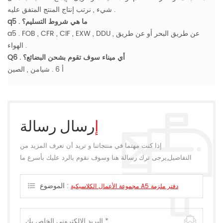
شيء , نرتب إنتاج المنتج المتفق عليه .
q5 . ما هي شروط التسليم؟
a5 . FOB , CFR , CIF , EXW , DDU , عن طريق البحر أو عن طريق
الهواء .
Q6 . أي ميناء سوف تقوم بشحن البضائع؟
أ 6 . شيامن , الصين
إرسال رسالة
إذا كنت مهتما في منتجاتنا و تريد أن تعرف المزيد من
التفاصيل,يرجى ترك رسالة هنا وسوف نقوم بالرد عليك بأسرع ما
يمكن.
الموضوع :
مجموعة الأعمال الكلاسيكية A5 دفتر ملزمة