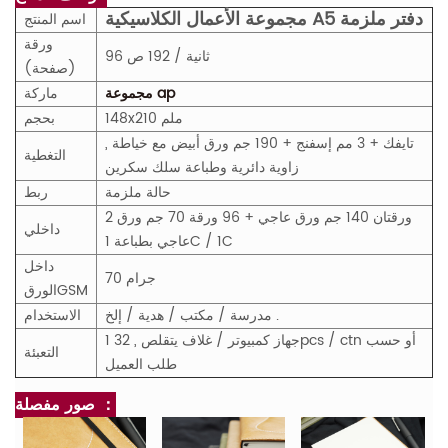
مجموعة الأعمال الكلاسيكية A5 دفتر ملزمة
اسم المنتج
ورقة
96 ثانية / 192 ص
(صفحة)
مجموعة ap
ماركة
148x210 ملم
بحجم
تايفك + 3 مم إسفنج + 190 جم ورق أبيض مع خياطة ,
التغطية
زاوية دائرية وطباعة سلك سكرين
حالة ملزمة
ربط
2 ورقتان 140 جم ورق عاجي + 96 ورقة 70 جم ورق
داخلي
عاجي بطباعة 1C / 1C
داخل
70 جرام
M
GS
الورق
مدرسة / مكتب / هدية / إلخ .
الاستخدام
1 جهاز كمبيوتر / غلاف يتقلص , 32pcs / ctn أو حسب
التعبئة
طلب العميل
صور مفصلة ：