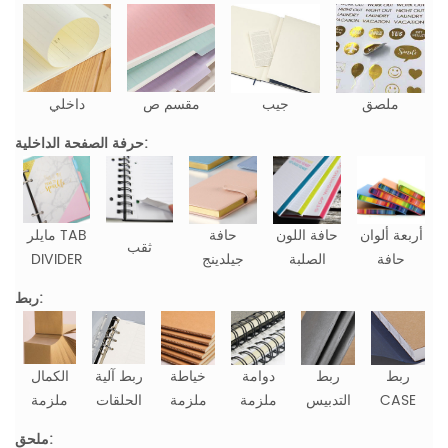
ملصق
جيب
مقسم ص
داخلي
حرفة الصفحة الداخلية:
أربعة ألوان
حافة اللون
حافة
مايلر TAB
ثقب
حافة
الصلبة
جيلدينج
DIVIDER
ربط:
ربط
ربط
دوامة
خياطة
ربط آلية
الكمال
CASE
التدبيس
ملزمة
ملزمة
الحلقات
ملزمة
ملحق: