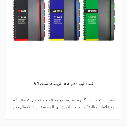
A4 سلك o الربط pp غطاء لينة دفتر
A4 سلك o دفتر الملاحظات ، 5 موضوع دفتر دوامة الملونة فواصل
مع علامات مثالية كما طالب العودة إلى المدرسة هدية الأعمال دفتر
دفتر السفر كلية في سن المراهقة المجلات.