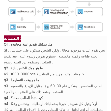
التعليمات :
Q1 . هل يمكنك تقديم عينة مجانية؟
a1 . نحن نقدم عينات موجودة مجانًا , ولكن الشحن سيكون على حسابك .
لعينة طباعة رقمية مخصصة , سنقوم بفرض رسوم عينة , بعد تقديم
الطلب , وسنقوم برد العينة رسوم .
q2 . ما هو موك الخاص بك؟
A2 . 1000-3000pcs كالمعتاد , متاح لمزيد من المناقشة
q3 . ما هو وقت التسليم؟
a3 . للطلب المخصص , بشكل عام 30-60 يومًا مقابل الإيداع والتصميم
المعتمد , يعتمد ذلك على المنتجات والكمية .
q4 . كيف تبدأ الطلب معك؟
a4 . أولاً وقبل كل شيء , أخبرنا بمتطلباتك أو طلبك . ونقتبس وفقًا
لمتطلباتك أو اقتراحاتنا . ثم تؤكد العينات وتحويل الإيداع للطلب . بعد كل