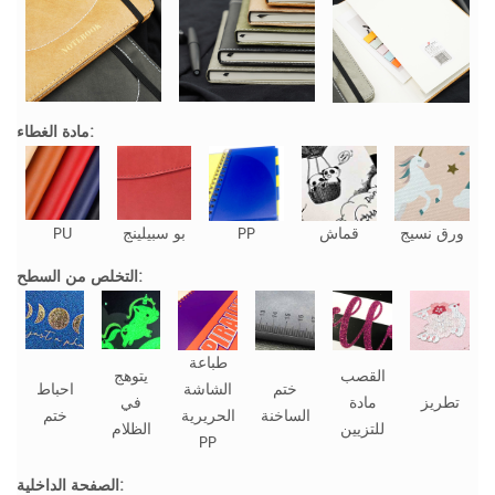
مادة الغطاء:
ورق نسيج
قماش
PP
بو سبيلينج
PU
التخلص من السطح:
طباعة
القصب
يتوهج
ختم
الشاشة
احباط
تطريز
مادة
في
الساخنة
الحريرية
ختم
للتزيين
الظلام
PP
الصفحة الداخلية: