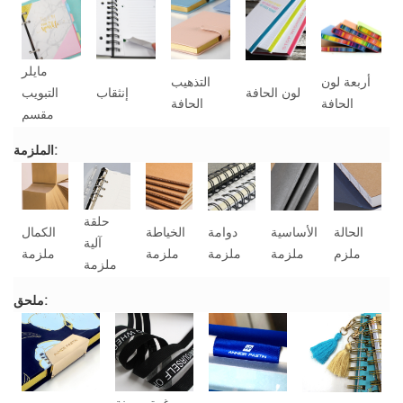
مايلر
أربعة لون
التذهيب
لون الحافة
إنثقاب
التبويب
الحافة
الحافة
مقسم
الملزمة:
حلقة
الحالة
الأساسية
دوامة
الخياطة
الكمال
آلية
ملزم
ملزمة
ملزمة
ملزمة
ملزمة
ملزمة
ملحق: