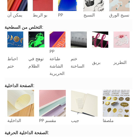
نسيج الورق
النسيج
PP
بو الربط
يمكن أن
التخلص من السطحية:
PP
ختم
طباعة
توهج في
احباط
التطريز
بريق
الساخنة
الشاشة
الظلام
ختم
الحريرية
الصفحة الداخلية:
ملصقا
جيب
PP مقسم
الداخلية
الصفحة الداخلية الحرفية: