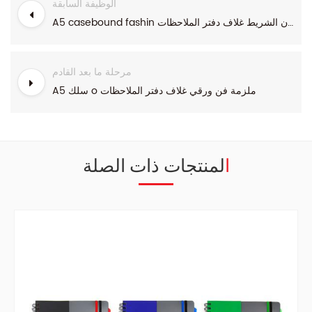
الوظيفة السابقة
A5 casebound fashin لون الشريط غلاف دفتر الملاحظات
مرحلة ما بعد القادم
A5 سلك o ملزمة فن ورقي غلاف دفتر الملاحظات
المنتجات ذات الصلة