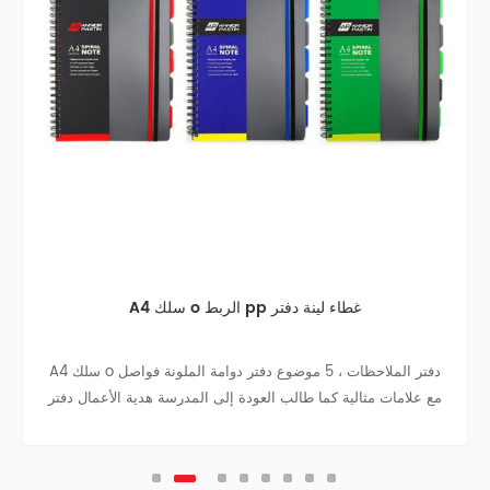
A4 سلك o الربط pp غطاء لينة دفتر
A4 سلك o دفتر الملاحظات ، 5 موضوع دفتر دوامة الملونة فواصل
مع علامات مثالية كما طالب العودة إلى المدرسة هدية الأعمال دفتر
دفتر السفر كلية في سن المراهقة المجلات.