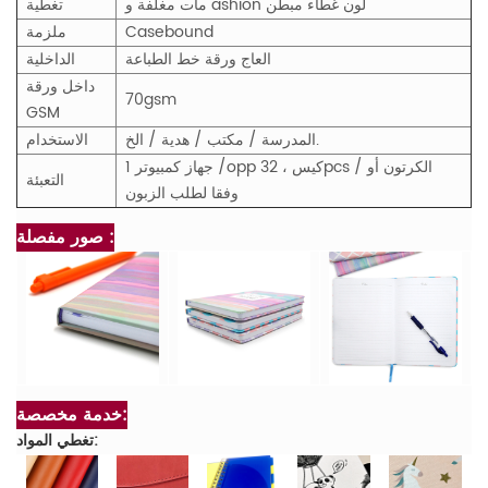
مات مغلفة و ashion لون غطاء مبطن
تغطية
Casebound
ملزمة
العاج ورقة خط الطباعة
الداخلية
داخل ورقة
70gsm
GSM
المدرسة / مكتب / هدية / الخ.
الاستخدام
1 جهاز كمبيوتر /opp كيس ، 32pcs / الكرتون أو
التعبئة
وفقا لطلب الزبون
صور مفصلة :
خدمة مخصصة:
تغطي المواد: