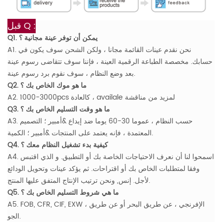
Q :
قبل
Q1. يمكن أن توفر عينة مجانية ؟
A1. نحن نقدم عينات القائمة مجانا ، ولكن الشحن سوف يكون في
حسابك. مخصصة الطباعة الرقمية العينة ، فإننا سوف تتقاضى رسوم عينة
بعد وضع النظام ، سوف نقوم برد رسوم عينة.
Q2. ما هو موك الخاص بك ؟
A2. 1000-3000pcs كالعادة ، availale لمزيد من مناقشة
Q3. ما هو وقت التسليم الخاص بك ؟
A3. حسب النظام ، عموما 30-60 يوما ضد إيداع &أمبير ؛ التصميم
المعتمدة ، فإنه يعتمد على المنتجات &أمبير ؛ الكمية.
Q4. كيفية بدء تشغيل النظام معك ؟
A4. اسمحوا لنا أن نعرف الاحتياجات الخاصة بك أو التطبيق. و الذي اقتبس
وفقا لمتطلبات الخاص بك أو اقتراحات. ثم يؤكد عينات وتحويل الودائع
لأجل. إنس, ونحن ترتيب الإنتاج المتفق عليها المنتج.
Q5. ما هي شروط التسليم الخاص بك ؟
A5. FOB, CFR, CIF, EXW ، الإفرنجي ، عن طريق البحر أو عن طريق
الجو.