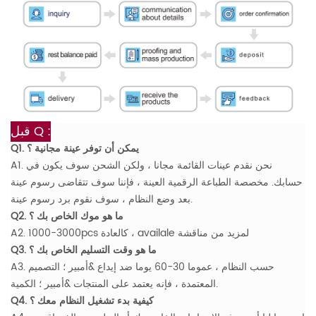
Q :
قبل
Q1. يمكن أن توفر عينة مجانية ؟
A1. نحن نقدم عينات القائمة مجانا ، ولكن الشحن سوف يكون في
حسابك. مخصصة الطباعة الرقمية العينة ، فإننا سوف تتقاضى رسوم عينة
بعد وضع النظام ، سوف نقوم برد رسوم عينة.
Q2. ما هو موك الخاص بك ؟
A2. 1000-3000pcs كالعادة ، availale لمزيد من مناقشة
Q3. ما هو وقت التسليم الخاص بك ؟
A3. حسب النظام ، عموما 30-60 يوما ضد إيداع &أمبير ؛ التصميم
المعتمدة ، فإنه يعتمد على المنتجات &أمبير ؛ الكمية.
Q4. كيفية بدء تشغيل النظام معك ؟