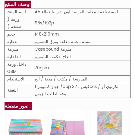
وصف المنتج:
A5 لمسة ناعمة مغلفة الموضة لون شريط غطاء
اسم المنتج
ورقة (
96s/192p
صفحة )
148x210mm
حجم
لمسة ناعمة مغلفة بورق التصميم
تغطية
Casebound ملزمة
ملزمة
العاج حكمت التصميم
الداخلية
داخل ورقة
70gsm
GSM
المدرسة / مكتب / هدية / الخ.
الاستخدام
1 جهاز كمبيوتر /opp كيس ، 32pcs / الكرتون أو
التعبئة
وفقا لطلب الزبون
صور مفصلة :