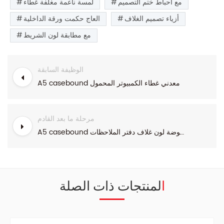
مع احباط ختم التصميم
لمسة ناعمة مغلفة غطاء
أزياء تصميم الغلاف
العاج حكمت ورقة الداخلية
مع مطابقة لون الشريط
الوظيفة السابقة
A5 casebound معدني غطاء الكمبيوتر المحمول
مرحلة ما بعد القادم
A5 casebound الموضة لون غلاف دفتر الملاحظات
المنتجات ذات الصلة