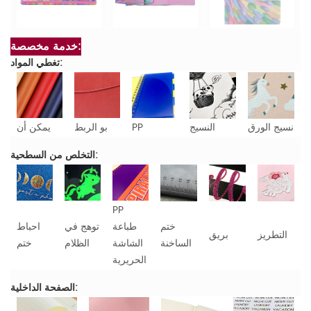
خدمة مخصصة:
تغطي المواد:
نسيج الورق
النسيج
PP
بو الربط
يمكن أن
التخلص من السطحية:
PP
ختم
طباعة
توهج في
احباط
التطريز
بريق
الساخنة
الشاشة
الظلام
ختم
الحريرية
الصفحة الداخلية: