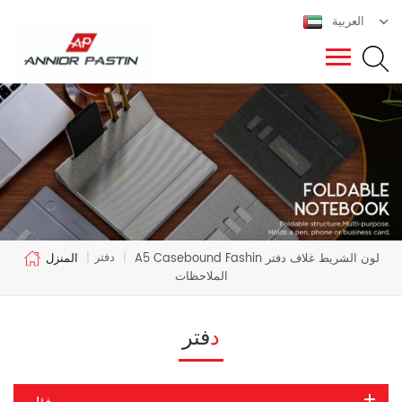
العربية
دفتر
A5 Casebound Fashin لون الشريط غلاف دفتر
|
|
المنزل
الملاحظات
دفتر
فئات