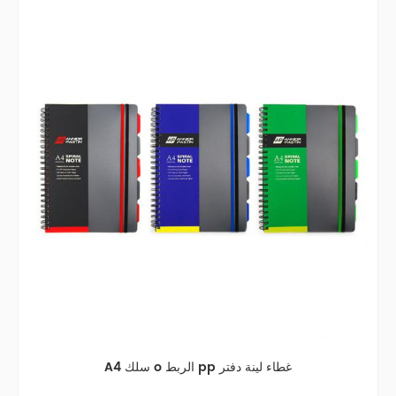
A4 سلك o الربط pp غطاء لينة دفتر