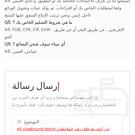
A4. اسمحوا لنا أن نعرف الاحتياجات الخاصة بك أو التطبيق. و الذي اقتبس
وفقا لمتطلبات الخاص بك أو اقتراحات. ثم يؤكد عينات وتحويل الودائع
لأجل. إنس, ونحن ترتيب الإنتاج المتفق عليها المنتج.
Q5. ما هي شروط التسليم الخاص بك ؟
A5. FOB, CFR, CIF, EXW ، الإفرنجي ، عن طريق البحر أو عن طريق
الجو.
Q6. أي ميناء سوف شحن البضائع ؟
A6. شيامن, الصين
إرسال رسالة
إذا كنت مهتما في منتجاتنا و تريد أن تعرف المزيد من
التفاصيل,يرجى ترك رسالة هنا وسوف نقوم بالرد عليك بأسرع ما
يمكن.
الموضوع :
A5 casebound fashin لون الشريط غلاف دفتر الملاحظات