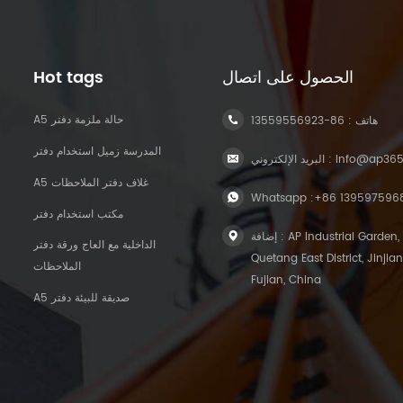
الحصول على اتصال
Hot tags
A5 حالة ملزمة دفتر
هاتف :
86-13559556923
المدرسة زميل استخدام دفتر
info@ap36
البريد الإلكتروني :
A5 غلاف دفتر الملاحظات
Whatsapp :
+86 139597596
مكتب استخدام دفتر
إضافة : AP Industrial Garden,
الداخلية مع العاج ورقة دفتر
Quetang East District, Jinjian
الملاحظات
Fujian, China
A5 صديقة للبيئة دفتر