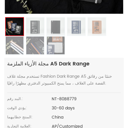
مجلة الأزياء الملزمة A5 Dark Range
تستخدم مجلة غلاف Fashion Dark Range A5 ختمًا من رقائق
الفضة على الغلاف ، مما يمنح الكمبيوتر الدفتري مظهرًا راقيًا.
NT-80B8779
البند رقم.:
30-60 days
يؤدي الوقت:
China
المنتج خطابيهما:
AP/Customized
العلامة التجارية: