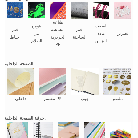
طباعة
القصب
يتوهج
ختم
الشاشة
ختم
تطريز
مادة
في
الساخنة
الحريرية
احباط
للتزيين
الظلام
PP
الصفحة الداخلية:
ملصق
جيب
مقسم PP
داخلي
حرفة الصفحة الداخلية: