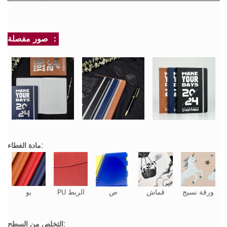
صور مفصلة ：
مادة الغطاء:
ورقة نسيج
قماش
ص
PU الربط
بو
التخلص من السطح: