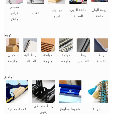
مقسم
أربعة ألوان
حافة اللون
جيلدينج
ثقب
أقراص
حافة
الصلبة
ايدج
مايلار
ربط:
ربط
ربط
دوامة
خياطة
ربط آلية
الكمال
القضية
التدبيس
ملزمة
ملزمة
الحلقات
ملزمة
ملحق:
رباط مطاطي
شرابة
شريط مطبوع
علامة معدنية
رغوي