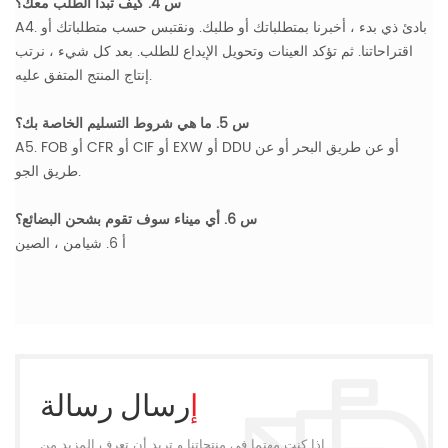
س 4. كيف تبدأ الطلب معك؟
A4. بادئ ذي بدء ، أخبرنا بمتطلباتك أو طلبك. ونقتبس حسب متطلباتك أو
اقتراحاتنا. ثم تؤكد العينات وتحويل الإيداع للطلب. بعد كل شيء ، نرتب
إنتاج المنتج المتفق عليه.
س 5. ما هي شروط التسليم الخاصة بك؟
A5. FOB أو CFR أو CIF أو EXW أو DDU أو عن طريق البحر أو عن
طريق الجو.
س 6. أي ميناء سوف تقوم بشحن البضائع؟
أ 6. شيامن ، الصين
إرسال رسالة
إذا كنت مهتما في منتجاتنا و تريد أن تعرف المزيد من