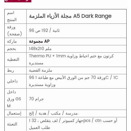
اسم
مجلة الأزياء الملزمة A5 Dark Range
المنتج
ورقة
96 ثانية / 192 ص
(صفحة)
مجموعة AP
ماركة
148x210 ملم
بحجم
Thermo PU + 1mm كرتون مع ختم احباط وزاوية
التغطية
مستديرة
ملزمة القضية
ربط
96 ورقة 70 جم من الورق الأبيض مع طباعة 1C / 1C
داخلي
وزاوية مستديرة
داخل
70 جرام
GS
ورق
M
مدرسة / مكتب / هدية / إلخ.
إستعمال
1 جهاز كمبيوتر / لف يتقلص ، 32pcs / ctn أو حسب
التعبئة
طلب العميل