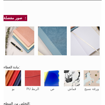
صور مفصلة ：
مادة الغطاء:
ورقة نسيج
قماش
ص
PU الربط
بو
التخلص من السطح: