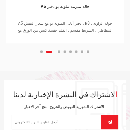
A5 حالة ملزمة ملونة بو دفتر
A5 دفتر أدلى الملونة بو مع شعار النقش ، R8 جولة الزاوية ،
المطاطي ، الشريط مقسم ، القلم حقيبة, كيس من الورق مع
القماش من الجانبين على داخل الغطاء الخلفي ، الشظية قلادة.
الاشتراك في النشرة الإخبارية لدينا
الاشتراك الشهرية النهوض والخروج منتج آخر الأخبار!