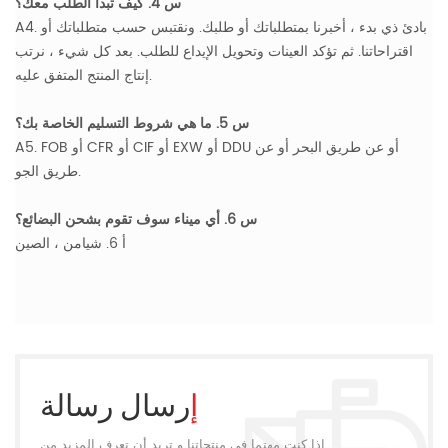
س 4. كيف تبدأ الطلب معك؟
A4. بادئ ذي بدء ، أخبرنا بمتطلباتك أو طلبك. ونقتبس حسب متطلباتك أو
اقتراحاتنا. ثم تؤكد العينات وتحويل الإيداع للطلب. بعد كل شيء ، نرتب
إنتاج المنتج المتفق عليه.
س 5. ما هي شروط التسليم الخاصة بك؟
A5. FOB أو CFR أو CIF أو EXW أو DDU أو عن طريق البحر أو عن
طريق الجو.
س 6. أي ميناء سوف تقوم بشحن البضائع؟
أ 6. شيامن ، الصين
إرسال رسالة
إذا كنت مهتما في منتجاتنا و تريد أن تعرف المزيد من