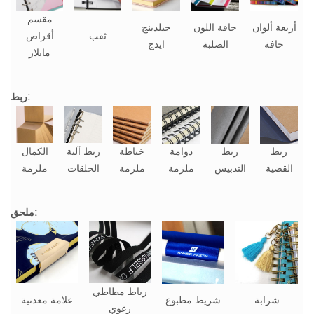
مقسم
أربعة ألوان
حافة اللون
جيلدينج
ثقب
أقراص
حافة
الصلبة
ايدج
مايلار
ربط:
ربط
ربط
دوامة
خياطة
ربط آلية
الكمال
القضية
التدبيس
ملزمة
ملزمة
الحلقات
ملزمة
ملحق:
رباط مطاطي
شرابة
شريط مطبوع
علامة معدنية
رغوي