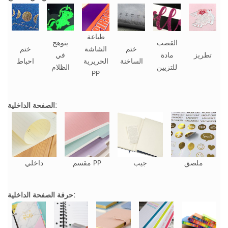
طباعة
القصب
يتوهج
ختم
الشاشة
ختم
تطريز
مادة
في
الساخنة
الحريرية
احباط
للتزيين
الظلام
PP
الصفحة الداخلية:
ملصق
جيب
مقسم PP
داخلي
حرفة الصفحة الداخلية: