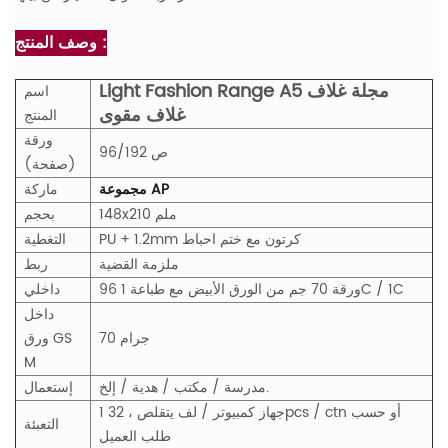
وصف المنتج :
Light Fashion Range A5 مجلة غلاف
اسم
غلاف مقوى
المنتج
ورقة
96/192 ص
(صفحة)
مجموعة AP
ماركة
148x210 ملم
بحجم
PU + 1.2mm كرتون مع ختم احباط
التغطية
ملزمة القضية
ربط
96 ورقة 70 جم من الورق الأبيض مع طباعة 1C / 1C
داخلي
داخل
70 جرام
GS
ورق
M
مدرسة / مكتب / هدية / إلخ.
إستعمال
1 جهاز كمبيوتر / لف يتقلص ، 32pcs / ctn أو حسب
التعبئة
طلب العميل