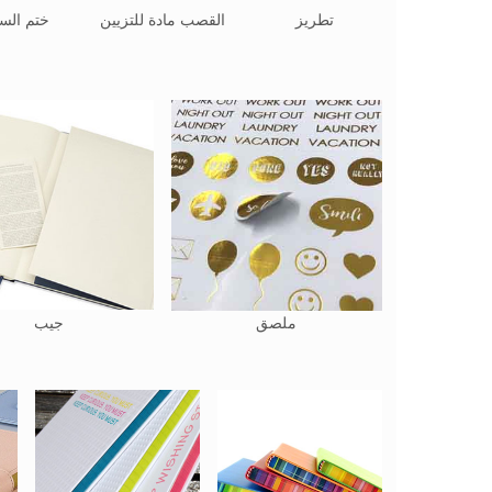
تطريز
القصب مادة للتزيين
ختم السا
ملصق
جيب