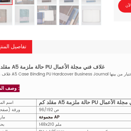
لآن
تفاصيل المنت
مقلد كم A5 حالة ملزمة PU غلاف فني مجلة الأعمال
وصف المنتج :
زمة PU غلاف فني مجلة الأعمال
اسم المن
96/192 ص
ورقة (صفح
مجموعة AP
مار
148x210 ملم
بح