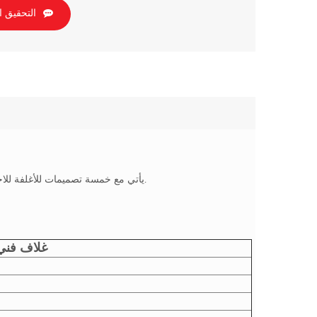
التحقيق ا
غلاف مقلد A5 Case Binding PU Hardcover Business Journal يأتي مع خمسة تصميمات للأغلفة للاختيار من بينها.
مقلد كم A5 حالة مل