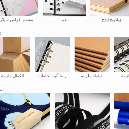
جيلدينج ايدج
ثقب
مقسم أقراص مايلار
ربط
لزمة
خياطة ملزمة
ربط آلية الحلقات
الكمال ملزمة
ملحق: