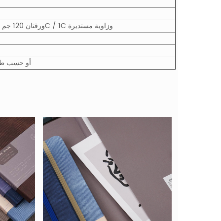
2 ورقتان 120 جم ورق نسيج + 96 ورقة 70 جم ورق عاجي مع طباعة 1C / 1C وزاوية مستديرة
1 جهاز كمبيوتر / لف يتقلص ، n