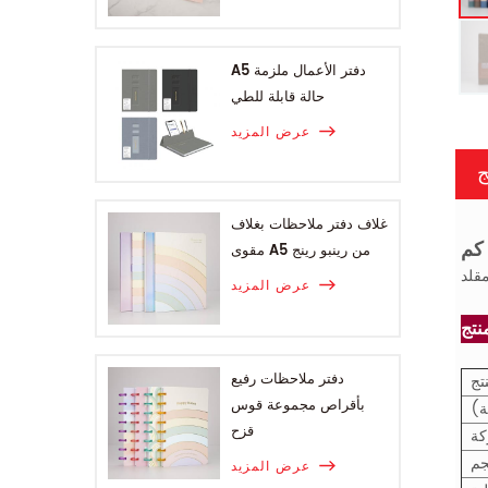
A5 دفتر الأعمال ملزمة
حالة قابلة للطي
عرض المزيد
ج
غلاف دفتر ملاحظات بغلاف
مقوى A5 من رينبو رينج
عرض المزيد
دفتر ملاحظات رفيع
تج
بأقراص مجموعة قوس
ة)
قزح
كة
جم
عرض المزيد