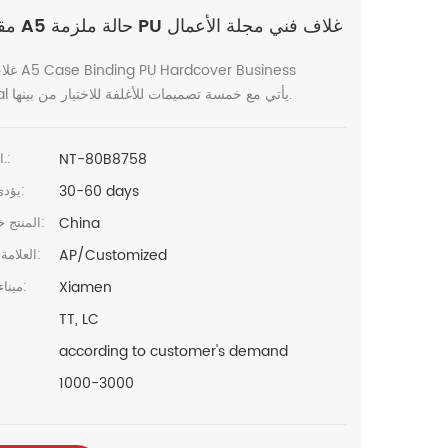
مقلد كم A5 حالة ملزمة PU غلاف فني مجلة الأعمال
غلاف مقلد ness
Journal يأتي مع خمسة تصميمات للأغلفة للاختيار من بينها.
NT-80B8758
البند رقم.:
30-60 days
يؤدي الوقت:
China
المنتج خطابيهما:
AP/Customized
العلامة التجارية:
Xiamen
ميناء الشحن:
TT, LC
according to customer's demand
1000-3000