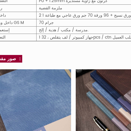
PU + 1.25mm كرتون مع زاوية مستديرة
التغط
ملزمة القضية
ر
داخ
70 جرام
M
GS
داخل ورق
مدرسة / مكتب / هدية / إلخ.
إستعم
32pcs / ct أو حسب طلب العميل
التع
صور مفصلة ：