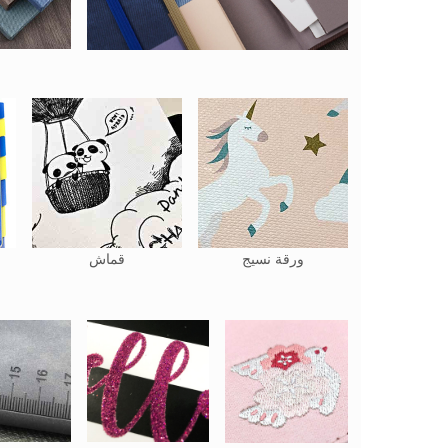
ورقة نسيج
قماش