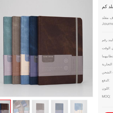
A5 Case Binding PU Hardcover Busi
الدفع:
اللون:
MOQ: