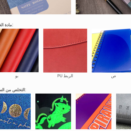
مادة الغطاء:
ص
PU الربط
بو
التخلص من السطح: