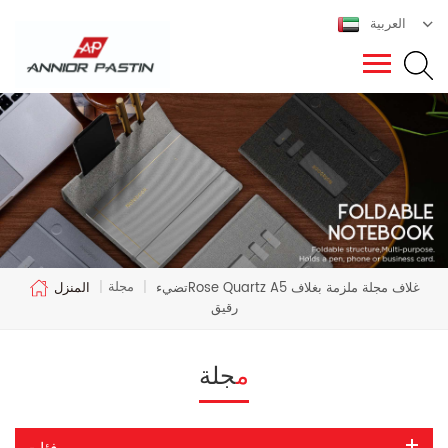
العربية
مجلة
تضيءRose Quartz A5 غلاف مجلة ملزمة بغلاف
|
|
المنزل
رقيق
مجلة
فئات