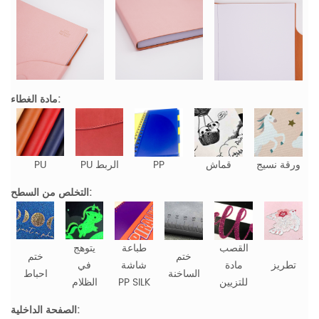
مادة الغطاء:
ورقة نسيج
قماش
PP
PU الربط
PU
التخلص من السطح:
القصب
طباعة
يتوهج
ختم
ختم
تطريز
مادة
شاشة
في
الساخنة
احباط
للتزيين
PP SILK
الظلام
الصفحة الداخلية: