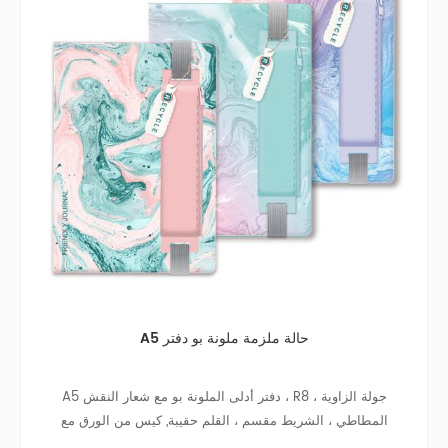
A5 حالة ملزمة ملونة بو دفتر
A5 دفتر أدلى الملونة بو مع شعار النقش ، R8 جولة الزاوية ،
المطاطي ، الشريط مقسم ، القلم حقيبة, كيس من الورق مع
القماش من الجانبين على داخل الغطاء الخلفي ، الشظية قلادة.