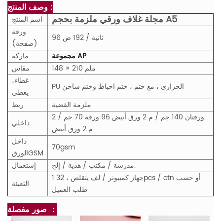
وصف المنتج :
مجلة غلاف ورقي ملزمة بحجم A5
اسم المنتج
ورقة
96 ثانية / 192 ص
(صفحة)
مجموعة AP
ماركة
148 × 210 ملم
مقاس
غطاء،
PU الحراري ، مع ختم ، ختم احباط وختم ساخن
يغطي
ملزمة القضية
ربط
2 ورقتان 140 جم / م 2 ورق أبيض 96 ورقة 70 جم /
داخلي
م 2 ورق أبيض
داخل
70gsm
M
GS
الورق
مدرسة / مكتب / هدية / إلخ.
إستعمال
1 جهاز كمبيوتر / لف يتقلص ، 32pcs / ctn أو حسب
التعبئة
طلب العميل
صور مفصلة ：