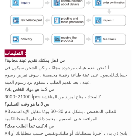
التعليمات :
س 1.هل يمكنك تقديم عينة مجانية؟
أ 1.نحن نقدم عينات موجودة مجانًا ، ولكن الشحن سيكون في
حسابك.للحصول على عينة طباعة رقمية مخصصة ، سوف نفرض رسوم
عينة ، بعد تقديم الطلب ، سنقوم برد رسوم العينة.
س 2.ما هو موك الخاص بك؟
أ 2.1000-3000pcs كالمعتاد ، متاح لمزيد من المناقشة
س 3.ما هو وقت التسليم؟
A3.للطلب المخصص ، بشكل عام 30-60 يومًا مقابل الإيداعتمت
الموافقة على التصميم ، يعتمد ذلك على المنتجاتالكمية.
س 4.كيف تبدأ الطلب معك؟
A4.بادئ ذي بدء ، أخبرنا بمتطلباتك أو طلبك.ونقتبس حسب متطلباتك أو