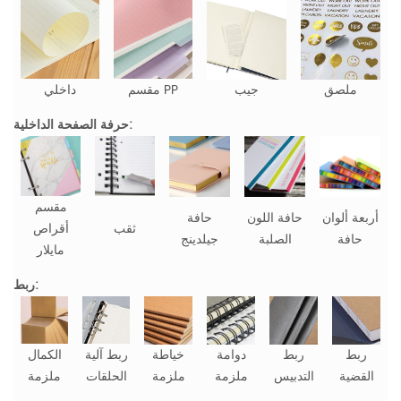
ملصق
جيب
مقسم PP
داخلي
حرفة الصفحة الداخلية:
مقسم
أربعة ألوان
حافة اللون
حافة
ثقب
أقراص
حافة
الصلبة
جيلدينج
مايلار
ربط:
ربط
ربط
دوامة
خياطة
ربط آلية
الكمال
القضية
التدبيس
ملزمة
ملزمة
الحلقات
ملزمة