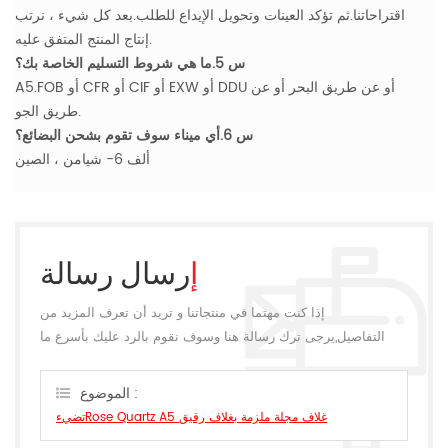
اقتراحاتنا.ثم تؤكد العينات وتحويل الإيداع للطلب.بعد كل شيء ، نرتب
إنتاج المنتج المتفق عليه.
س 5.ما هي شروط التسليم الخاصة بك؟
A5.FOB أو CFR أو CIF أو EXW أو DDU أو عن طريق البحر أو عن
طريق الجو.
س 6.أي ميناء سوف تقوم بشحن البضائع؟
ألف 6- شيامن ، الصين
إرسال رسالة
إذا كنت مهتما في منتجاتنا و تريد أن تعرف المزيد من
التفاصيل,يرجى ترك رسالة هنا وسوف نقوم بالرد عليك بأسرع ما
يمكن.
الموضوع :
تضيءRose Quartz A5 غلاف مجلة ملزمة بغلاف رقيق