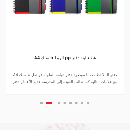
A4 سلك o الربط pp غطاء لينة دفتر
A4 سلك o دفتر الملاحظات ، 5 موضوع دفتر دوامة الملونة فواصل
مع علامات مثالية كما طالب العودة إلى المدرسة هدية الأعمال دفتر
دفتر السفر كلية في سن المراهقة المجلات.