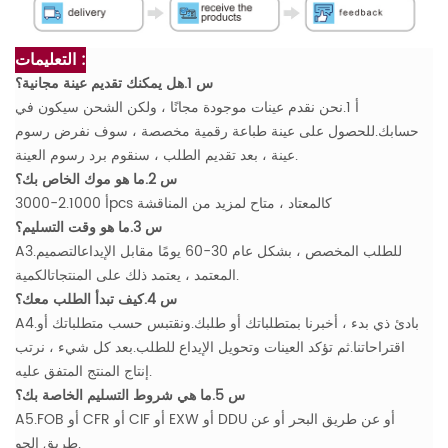
التعليمات :
س 1.هل يمكنك تقديم عينة مجانية؟
أ 1.نحن نقدم عينات موجودة مجانًا ، ولكن الشحن سيكون في
حسابك.للحصول على عينة طباعة رقمية مخصصة ، سوف نفرض رسوم
عينة ، بعد تقديم الطلب ، سنقوم برد رسوم العينة.
س 2.ما هو موك الخاص بك؟
أ 2.1000-3000pcs كالمعتاد ، متاح لمزيد من المناقشة
س 3.ما هو وقت التسليم؟
A3.للطلب المخصص ، بشكل عام 30-60 يومًا مقابل الإيداعالتصميم
المعتمد ، يعتمد ذلك على المنتجاتالكمية.
س 4.كيف تبدأ الطلب معك؟
A4.بادئ ذي بدء ، أخبرنا بمتطلباتك أو طلبك.ونقتبس حسب متطلباتك أو
اقتراحاتنا.ثم تؤكد العينات وتحويل الإيداع للطلب.بعد كل شيء ، نرتب
إنتاج المنتج المتفق عليه.
س 5.ما هي شروط التسليم الخاصة بك؟
A5.FOB أو CFR أو CIF أو EXW أو DDU أو عن طريق البحر أو عن
طريق الجو.