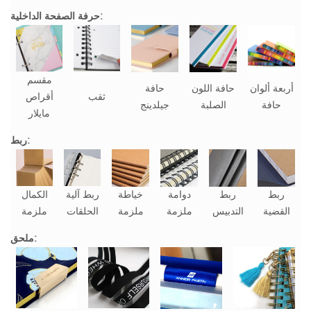
حرفة الصفحة الداخلية:
مقسم
أربعة ألوان
حافة اللون
حافة
ثقب
أقراص
حافة
الصلبة
جيلدينج
مايلار
ربط:
ربط
ربط
دوامة
خياطة
ربط آلية
الكمال
القضية
التدبيس
ملزمة
ملزمة
الحلقات
ملزمة
ملحق: