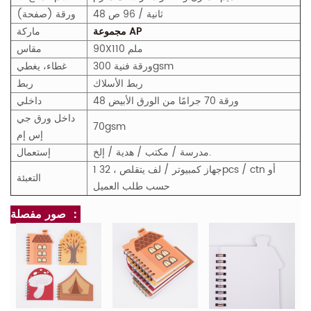
48 ثانية / 96 ص
ورقة (صفحة)
مجموعة AP
ماركة
90X110 ملم
مقاس
ورقة فنية 300gsm
غطاء، يغطي
ربط الأسلاك
ربط
48 ورقة 70 جرامًا من الورق الأبيض
داخلي
داخل ورق جي
70gsm
إس إم
مدرسة / مكتب / هدية / إلخ.
إستعمال
1 جهاز كمبيوتر / لف يتقلص ، 32pcs / ctn أو
التعبئة
حسب طلب العميل
صور مفصلة ：