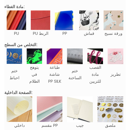
مادة الغطاء:
ورقة نسيج
قماش
PP
PU الربط
PU
التخلص من السطح:
القصب
طباعة
يتوهج
ختم
ختم
تطريز
مادة
شاشة
في
الساخنة
احباط
للتزيين
PP SILK
الظلام
الصفحة الداخلية:
ملصق
جيب
مقسم PP
داخلي