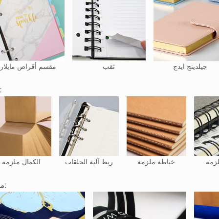
جيلدينج ايدج
ثقب
مقسم أقراص مايلار
ربط
لزمة
خياطة ملزمة
ربط آلية الحلقات
الكمال ملزمة
ملحق: