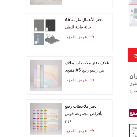
A5 دفتر الأعمال ملزمة
حالة قابلة للطي
عرض المزيد
ج
غلاف دفتر ملاحظات بغلاف
مقوى A5 من رينبو رينج
عرض المزيد
 في متناول اليد
دفتر ملاحظات رفيع
بأقراص مجموعة قوس
قزح
تج
عرض المزيد
ة)