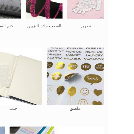
تطريز
القصب مادة للتزيين
ختم السا
ملصق
جيب