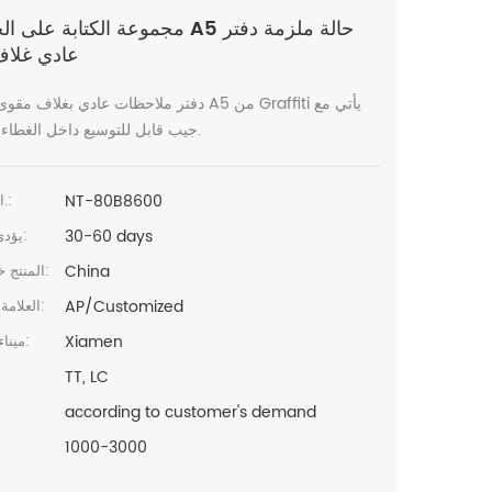
مجموعة الكتابة على الجدران A5 حالة م
عادي غلاف
دفتر ملاحظات عادي بغلاف مقوى مقاس A5 من affiti
جيب قابل للتوسيع داخل الغطاء الخلفي.
NT-80B8600
البند رقم.:
30-60 days
يؤدي الوقت:
China
المنتج خطابيهما:
AP/Customized
العلامة التجارية:
Xiamen
ميناء الشحن:
TT, LC
according to customer's demand
1000-3000