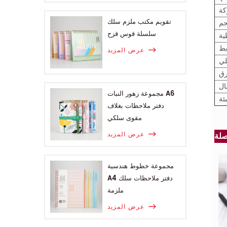
كة
تقويم مكتب ملزم سلك
جم
سلسلة قوس قزح
ية
بط
عرض المزيد
لي
رق
ال
مجموعة زهور النبات A6
بئة
دفتر ملاحظات بغلاف
مقوى سلكي
عرض المزيد
مجموعة خطوط هندسية
A4 دفتر ملاحظات سلك
ملزمة
عرض المزيد