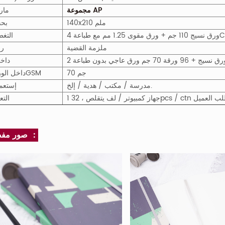
مجموعة AP
مار
140x210 ملم
بح
التغط
ملزمة القضية
ر
داخ
70 جم
M
GS
داخل الو
مدرسة / مكتب / هدية / إلخ.
إستعم
32pcs / ct أو حسب طلب العميل
التع
صور مفصلة ：