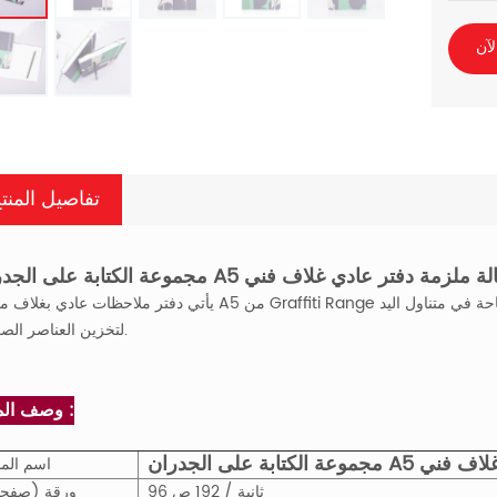
لآن
تفاصيل المنت
وعة الكتابة على الجدران A5 حالة ملزمة دفتر عادي غلاف فني
يأتي دفتر ملاحظات عادي بغلاف مقوى A5 من Graffiti Range مزودًا بجيب قابل للتوسيع داخل الغطاء الخلفي ، مما يوفر مساحة
لتخزين العناصر الصغيرة.
وصف المنتج :
فتر عادي غلاف فني
اسم المن
96 ثانية / 192 ص
ورقة (صفح