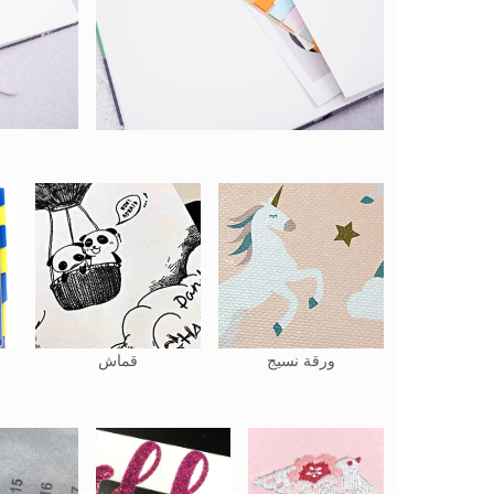
ورقة نسيج
قماش