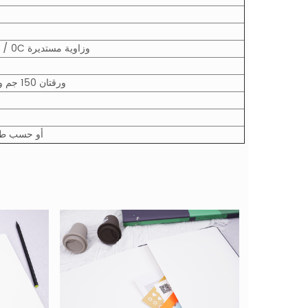
ورق نسيج 110 جم + ورق مقوى 1.25 مم مع طباعة 4C / 0C وزاوية مستديرة
2 ورقتان 150 جم ورق نسيج + 96 ورقة 70 جم ورق عاجي بدون طباعة
1 جهاز كمبيوتر / لف يتقلص ، n