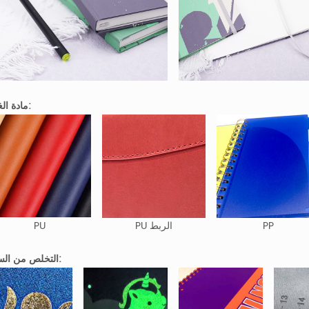
مادة الغطاء:
PP
PU الربط
PU
التخلص من السطح: