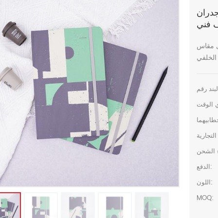
لزمة دفتر
 فني
Gr يأتي مع
الدفع:
اللون:
MOQ: