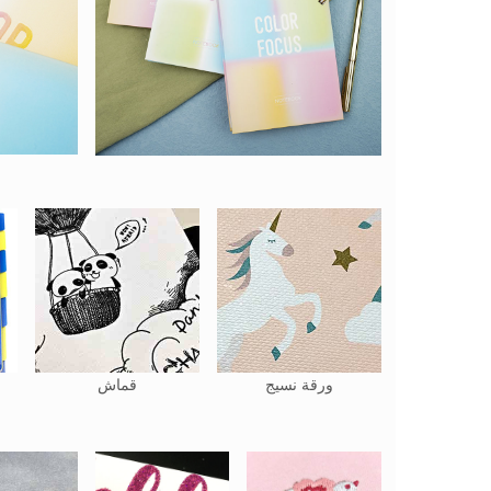
ورقة نسيج
قماش