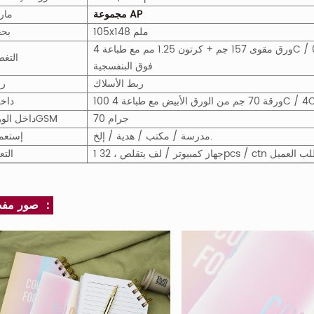
مجموعة AP
مار
105x148 ملم
بح
ورق مقوى 157 جم + كرتون 1.25 مم مع طباعة 4C / 0C ، قطع بالقالب ، تصفيح لامع ، تسليط الضوء على الأشعة
التغط
فوق البنفسجية
ربط الأسلاك
ر
 ورقة 70 جم من الورق الأبيض مع طباعة 4C / 4C
داخ
70 جرام
M
GS
داخل الو
مدرسة / مكتب / هدية / إلخ.
إستعم
32pcs / ct أو حسب طلب العميل
التع
صور مفصلة ：