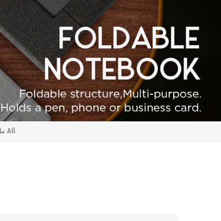
مجموعة التدرج الملونة سلك- O ملزمة دفتر ملاحظات بغلاف مقوى A6