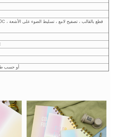
100
1 جهاز كمبيوتر / لف يتقلص ، n