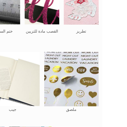
تطريز
القصب مادة للتزيين
ختم السا
ملصق
جيب