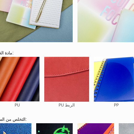
مادة الغطاء:
PP
PU الربط
PU
التخلص من السطح: