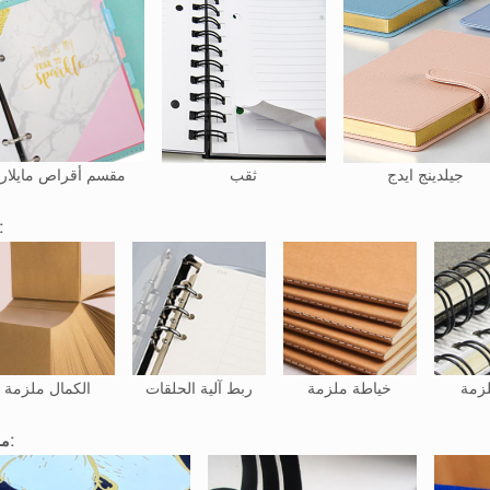
جيلدينج ايدج
ثقب
مقسم أقراص مايلار
ربط
لزمة
خياطة ملزمة
ربط آلية الحلقات
الكمال ملزمة
ملحق: