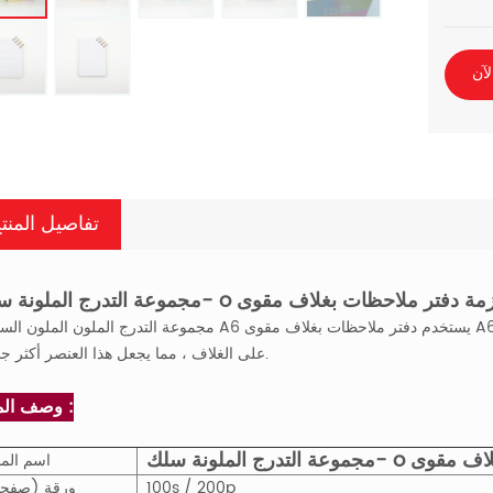
لآن
تفاصيل المنت
مجموعة التدرج الملون الملون السلكي A6 يستخدم دفتر ملاحظات بغلاف مقوى A6 تسليط الضوء على الأشعة فوق البنفسجية و
على الغلاف ، مما يجعل هذا العنصر أكثر جاذبية.
وصف المنتج :
اسم المن
100s / 200p
ورقة (صفح