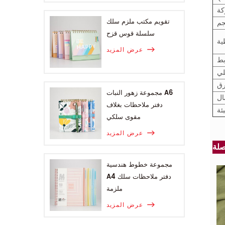
كة
تقويم مكتب ملزم سلك
جم
سلسلة قوس قزح
ية
عرض المزيد
بط
لي
رق
مجموعة زهور النبات A6
ال
دفتر ملاحظات بغلاف
بئة
مقوى سلكي
عرض المزيد
مجموعة خطوط هندسية
A4 دفتر ملاحظات سلك
ملزمة
عرض المزيد