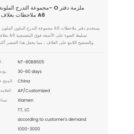
مجموعة التدرج الملونة سلك- O مل
ملاحظات بغلاف مقوى A6
مجموعة التدرج الملون الملون السلكي A6 يستخدم د
بغلاف مقوى A6 تسليط 
والتصفيح اللامع على الغلاف ، مما يجعل هذا العنصر أكثر جاذبية.
NT-80B8605
البند رقم.:
30-60 days
يؤدي الوقت:
China
المنتج خطابيهما:
AP/Customized
العلامة التجارية:
Xiamen
ميناء الشحن:
TT, LC
according to customer's demand
1000-3000