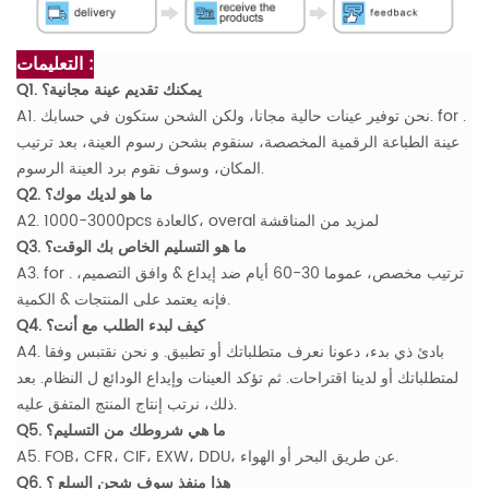
التعليمات :
Q1. يمكنك تقديم عينة مجانية؟
A1. نحن توفير عينات حالية مجانا، ولكن الشحن ستكون في حسابك. for .
عينة الطباعة الرقمية المخصصة، سنقوم بشحن رسوم العينة، بعد ترتيب
المكان، وسوف نقوم برد العينة الرسوم.
Q2. ما هو لديك موك؟
A2. 1000-3000pcs كالعادة، overal لمزيد من المناقشة
Q3. ما هو التسليم الخاص بك الوقت؟
A3. for . ترتيب مخصص، عموما 30-60 أيام ضد إيداع & وافق التصميم،
فإنه يعتمد على المنتجات & الكمية.
Q4. كيف لبدء الطلب مع أنت؟
A4. بادئ ذي بدء، دعونا نعرف متطلباتك أو تطبيق. و نحن نقتبس وفقا
لمتطلباتك أو لدينا اقتراحات. ثم تؤكد العينات وإيداع الودائع ل النظام. بعد
ذلك، نرتب إنتاج المنتج المتفق عليه.
Q5. ما هي شروطك من التسليم؟
A5. FOB، CFR، CIF، EXW، DDU، عن طريق البحر أو الهواء.
Q6. هذا منفذ سوف شحن السلع ؟