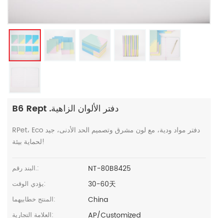
B6 Rept .دفتر الألوان الزاهية
RPet، Eco دفتر مواد ودية، مع لون مشرق وتصميم الحد الأدنى، جيد
لحماية بيئة!
NT-80B8425
البند رقم.:
30-60天
يؤدي الوقت:
China
المنتج خطابيهما:
AP/Customized
العلامة التجارية: