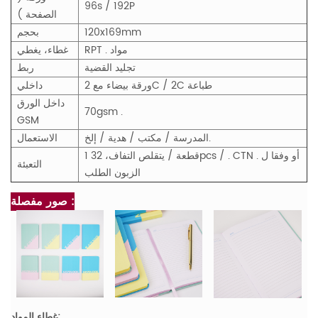
96s / 192P
الصفحة )
120x169mm
بحجم
RPT . مواد
غطاء، يغطي
تجليد القضية
ربط
ورقة بيضاء مع 2C / 2C طباعة
داخلي
داخل الورق
70gsm .
GSM
المدرسة / مكتب / هدية / إلخ.
الاستعمال
1 قطعة / يتقلص التفاف، 32pcs / . CTN . أو وفقا ل
التعبئة
الزبون الطلب
صور مفصلة :
غطاء المواد: