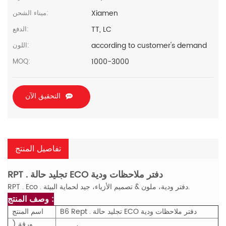
Xiamen
ميناء الشحن:
TT, LC
الدفع:
according to customer's demand
اللون:
1000-3000
MOQ:
التحقيق الآن
تفاصيل المنتج
RPT . تجليد حالة ECO دفتر ملاحظات ودية
RPT . Eco . دفتر ودية، ملون & تصميم الأزياء، جيد لحماية البيئة.
وصف المنتج :
B6 Rept . تجليد حالة ECO دفتر ملاحظات ودية
اسم المنتج
ورقة (