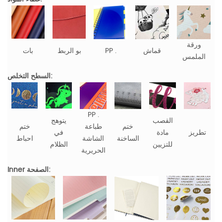
ورقة
قماش
PP .
بو الربط
بات
الملمس
السطح التخلص:
PP .
القصب
يتوهج
ختم
طباعة
ختم
تطريز
مادة
في
الساخنة
الشاشة
احباط
للتزيين
الظلام
الحريرية
Inner الصفحة: