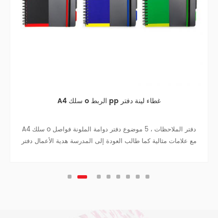
A4 سلك o الربط pp غطاء لينة دفتر
A4 سلك o دفتر الملاحظات ، 5 موضوع دفتر دوامة الملونة فواصل
مع علامات مثالية كما طالب العودة إلى المدرسة هدية الأعمال دفتر
دفتر السفر كلية في سن المراهقة المجلات.