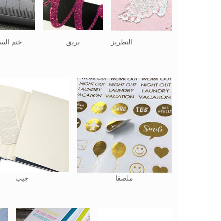
التطريز
بريق
ختم السا
ملصقا
جيب