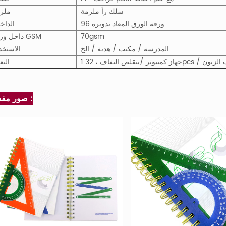
سلك رأ ملزمة
ملز
96 ورقة الورق المعاد تدويره
الداخل
70gsm
داخل ورقة GSM
المدرسة / مكتب / هدية / الخ.
الاستخد
و وفقا لطلب الزبون
التع
صور مفصلة :