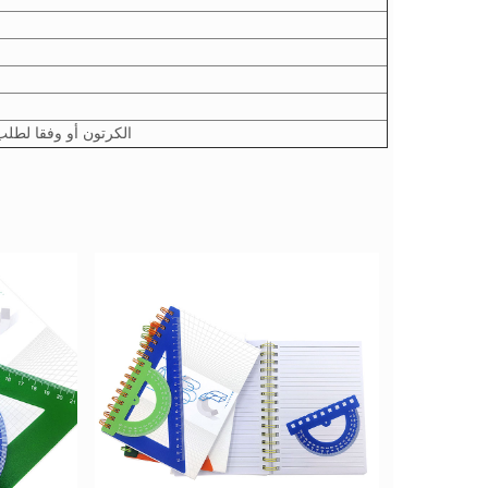
1 جهاز كمبيوتر /يتقلص التفاف ، 32pcs / الكرتون أ