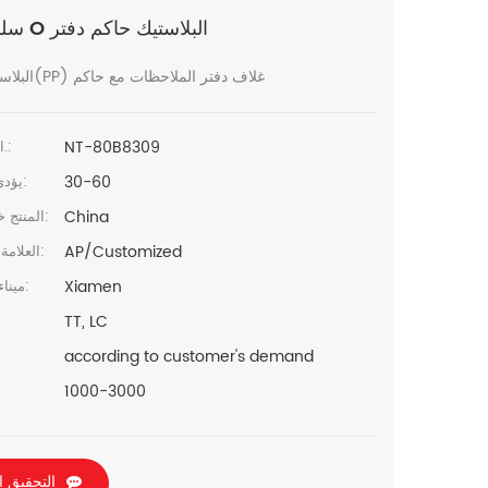
A5 سلك O البلاستيك حاكم دفتر
A5 البلاستيك(PP) غلاف دفتر الملاحظات مع حاكم
NT-80B8309
البند رقم.:
30-60
يؤدي الوقت:
China
المنتج خطابيهما:
AP/Customized
العلامة التجارية:
Xiamen
ميناء الشحن:
TT, LC
according to customer's demand
1000-3000
التحقيق ا