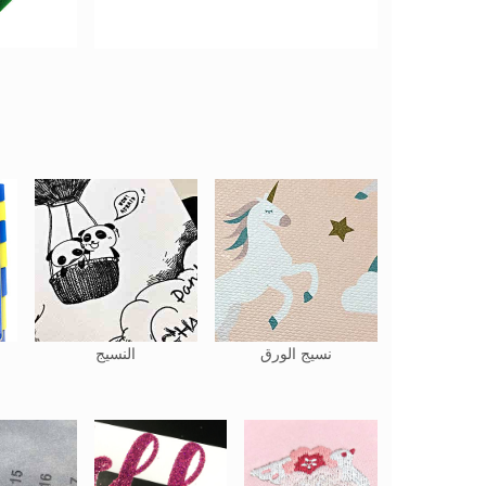
نسيج الورق
النسيج