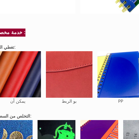
خدمة مخصصة :
تغطي المواد:
PP
بو الربط
يمكن أن
التخلص من السطحية: