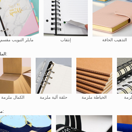
التذهيب الحافة
إنثقاب
مايلر التبويب مقسم
الملزمة:
لزمة
الخياطة ملزمة
حلقة آلية ملزمة
الكمال ملزمة
ملحق: