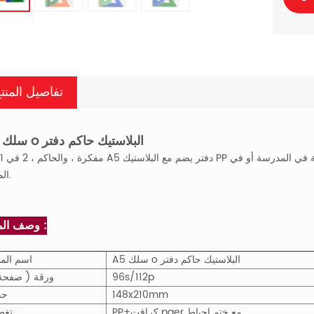
تفاصيل المنت
A5 سلك o البلاستيك حاكم دفتر
المنزل.
وصف المنتج :
A5 سلك o البلاستيك حاكم دفتر
اسم المن
96s/112p
ورقة ( صفحة
148x210mm
حج
PP+كرافت paer مع ختم احباط
تغط