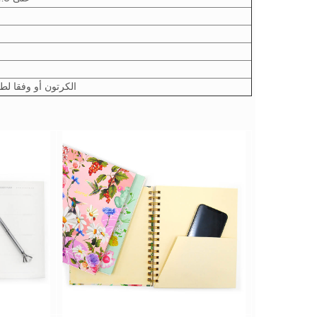
2
1 جهاز كمبيوتر /opp كيس ، 32pcs / الكرتو