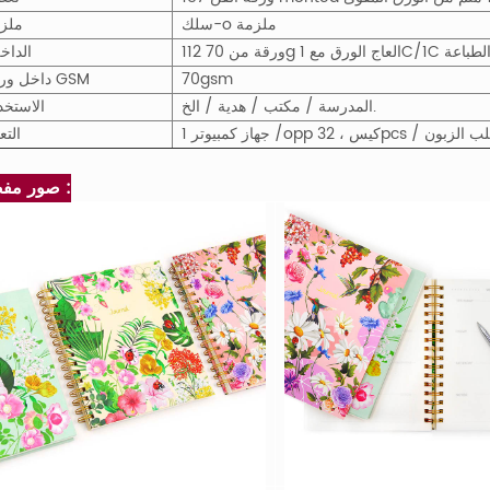
سلك-o ملزمة
ملز
11 ورقة من 70g العاج الورق مع 1C/1C الطباعة
الداخل
70gsm
داخل ورقة GSM
المدرسة / مكتب / هدية / الخ.
الاستخد
ن أو وفقا لطلب الزبون
التع
صور مفصلة :