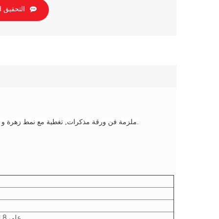
التحقيق ا
A5 سلك o ملزمة فن ورقة مذكرات, تغطية مع نمط زهرة و لمسة ناعمة التصفيح و ختم احباط ، إضافة اللون الذهبي مطاطي الإغلاق.
157 ورقة الفن monted على 1.8 ملم من الورق المقوى