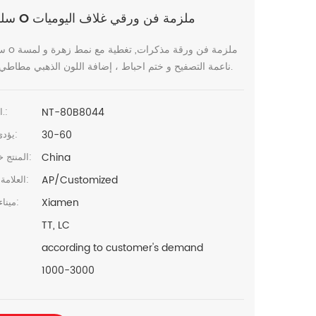
A5 سلك O ملزمة فن ورقي غلاف اليوميات
ناعمة التصفيح و ختم احباط ، إضافة اللون الذهبي مطاطي الإغلاق.
NT-80B8044
البند رقم.:
30-60
يؤدي الوقت:
China
المنتج خطابيهما:
AP/Customized
العلامة التجارية:
Xiamen
ميناء الشحن:
TT, LC
according to customer's demand
1000-3000