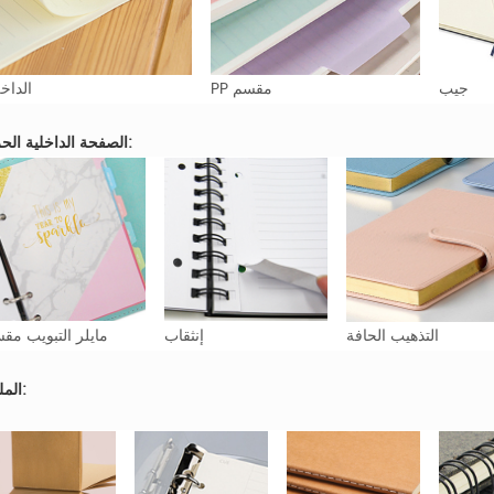
جيب
PP مقسم
الداخل
الصفحة الداخلية الحرفية:
التذهيب الحافة
إنثقاب
مايلر التبويب مق
الملزمة: