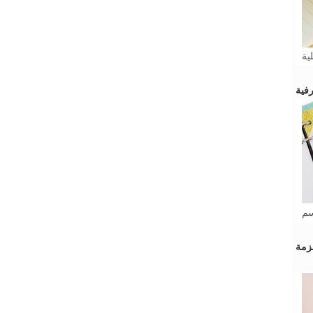
ية
سم