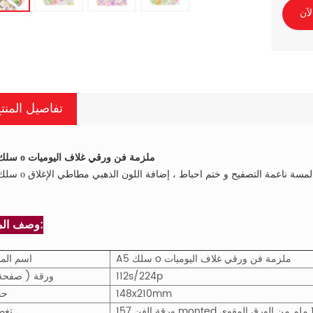
لآن
تفاصيل المنت
A5 سلك o ملزمة فن ورقي غلاف اليوميات
وصف المنتج:
A5 سلك o ملزمة فن ورقي غلاف اليوميات
اسم المن
112s/224p
ورقة ( صفحة
148x210mm
حج
تغط