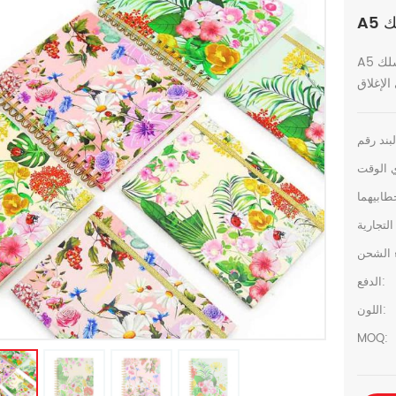
A5 سلك o ملزمة فن ورقة مذكرات, تغطية مع نمط زهرة و لمسة
الدفع:
اللون:
MOQ: