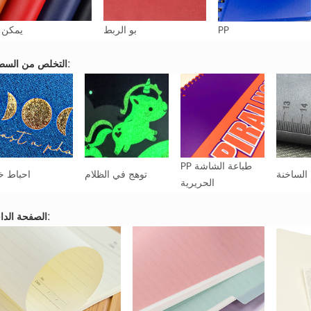
PP
بو الربط
يمكن 
التخلص من السطحية:
PP طباعة الشاشة
الساخنة
توهج في الظلام
احباط خ
الحريرية
الصفحة الداخلية: