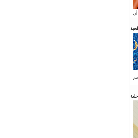
أن
تم