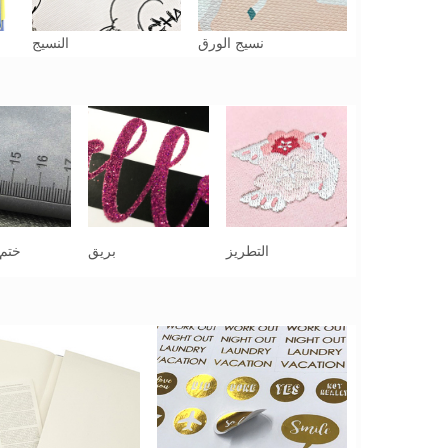
نسيج الورق
النسيج
التطريز
بريق
ختم 