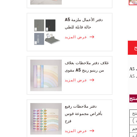
A5 دفتر الأعمال ملزمة
حالة قابلة للطي
عرض المزيد
ج
غلاف دفتر ملاحظات بغلاف
مقوى A5 من رينبو رينج
عرض المزيد
دفتر ملاحظات رفيع
تج
بأقراص مجموعة قوس
 )
قزح
م
عرض المزيد
ية