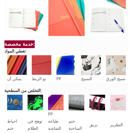
خدمة مخصصة:
تغطي المواد:
نسيج الورق
النسيج
PP
بو الربط
يمكن أن
التخلص من السطحية:
PP
ختم
طباعة
توهج في
احباط
التطريز
بريق
الساخنة
الشاشة
الظلام
ختم