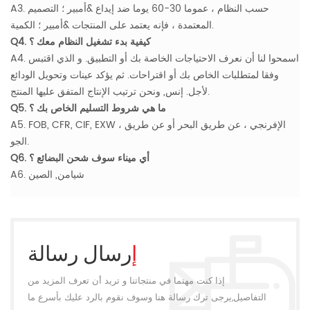
A3. حسب النظام ، عموما 30-60 يوما ضد إيداع &أمبير ؛ التصميم
المعتمدة ، فإنه يعتمد على المنتجات &أمبير ؛ الكمية.
Q4. كيفية بدء تشغيل النظام معك ؟
A4. اسمحوا لنا أن نعرف الاحتياجات الخاصة بك أو التطبيق. و الذي اقتبس
وفقا لمتطلبات الخاص بك أو اقتراحات. ثم يؤكد عينات وتحويل الودائع
لأجل. إنس, ونحن ترتيب الإنتاج المتفق عليها المنتج.
Q5. ما هي شروط التسليم الخاص بك ؟
A5. FOB, CFR, CIF, EXW ، الإفرنجي ، عن طريق البحر أو عن طريق
الجو.
Q6. أي ميناء سوف شحن البضائع ؟
A6. شيامن, الصين
إرسال رسالة
إذا كنت مهتما في منتجاتنا و تريد أن تعرف المزيد من
التفاصيل,يرجى ترك رسالة هنا وسوف نقوم بالرد عليك بأسرع ما