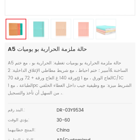
A5 حالة ملزمة الحرارية بو يوميات
A5 حالة ملزمة الحرارية بو يوميات تغطية: الحرارية بو ، مع ختم
الساخنة &أمبير ؛ ختم احباط ، مع شريط مطاطي الإغلاق الداخلية: 2
ورقة 140 غ العاج ورقة + 72 ورقة 70g العاج الورق ، مع 1C/1C
الطباعة ، مع 1pc الشريط ميزة: مع وظيفية جيب داخل الغطاء الخلفي
، من السهل أن تأخذ والتسجيل.
DR-03Y9534
البند رقم.:
30-60
يؤدي الوقت:
China
المنتج خطابيهما: