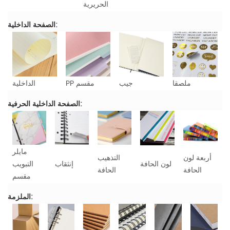
الحريرية
الصفحة الداخلية:
ملصقا
جيب
PP مقسم
الداخلية
الصفحة الداخلية الحرفية:
مايلر
أربعة لون
التذهيب
لون الحافة
إنثقاب
التبويب
الحافة
الحافة
مقسم
الملزمة: