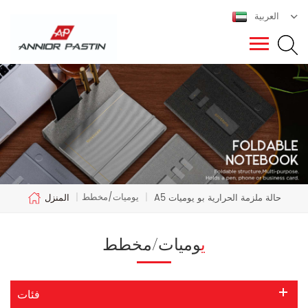
العربية
يوميات/مخطط
A5 حالة ملزمة الحرارية بو يوميات
|
|
المنزل
يوميات/مخطط
فئات