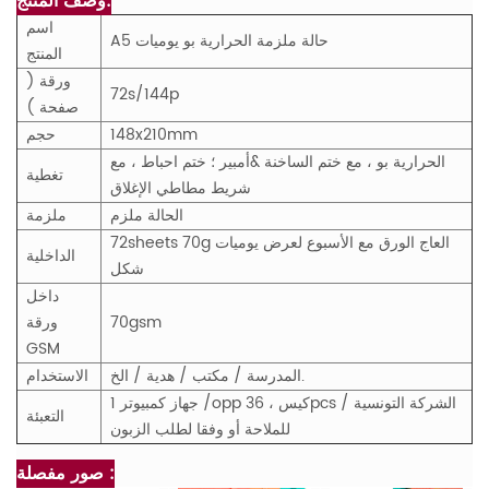
وصف المنتج:
اسم
A5 حالة ملزمة الحرارية بو يوميات
المنتج
ورقة (
72s/144p
صفحة )
148x210mm
حجم
الحرارية بو ، مع ختم الساخنة &أمبير ؛ ختم احباط ، مع
تغطية
شريط مطاطي الإغلاق
الحالة ملزم
ملزمة
72sheets 70g العاج الورق مع الأسبوع لعرض يوميات
الداخلية
شكل
داخل
70gsm
ورقة
GSM
المدرسة / مكتب / هدية / الخ.
الاستخدام
1 جهاز كمبيوتر /opp كيس ، 36pcs / الشركة التونسية
التعبئة
للملاحة أو وفقا لطلب الزبون
صور مفصلة :