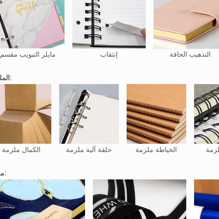
التذهيب الحافة
إنثقاب
مايلر التبويب مقسم
الملزمة:
لزمة
الخياطة ملزمة
حلقة آلية ملزمة
الكمال ملزمة
ملحق: