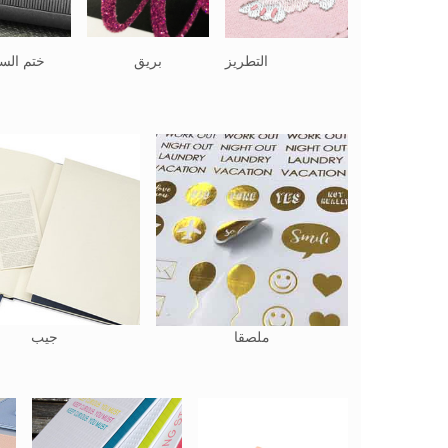
التطريز
بريق
ختم السا
ملصقا
جيب