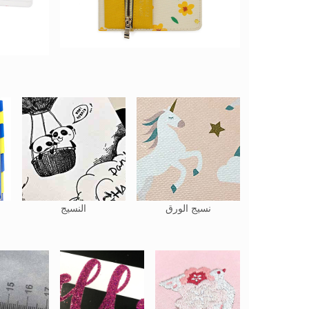
نسيج الورق
النسيج