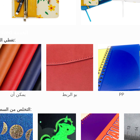
tomized الخدمة
تغطي المواد:
PP
بو الربط
يمكن أن
التخلص من السطحية: