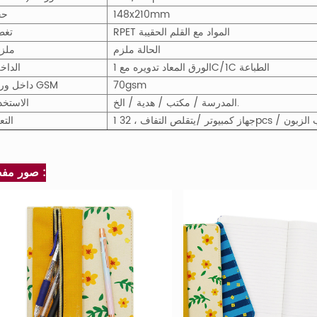
148x210mm
حج
RPET المواد مع القلم الحقيبة
تغط
الحالة ملزم
ملز
الورق المعاد تدويره مع 1C/1C الطباعة
الداخل
70gsm
داخل ورقة GSM
المدرسة / مكتب / هدية / الخ.
الاستخد
و وفقا لطلب الزبون
التع
صور مفصلة :