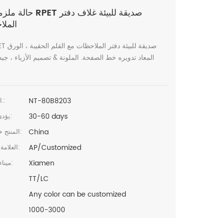
الملا
A5 RPET صديقة لل
المعاد تدويره خط الصفحة. الملونة & تصميم الأزياء ، جيد
NT-80B8203
البند رقم.:
30-60 days
يؤدي الوقت:
China
المنتج خطابيهما:
AP/Customized
العلامة التجارية:
Xiamen
ميناء الشحن:
TT/LC
Any color can be customized
1000-3000