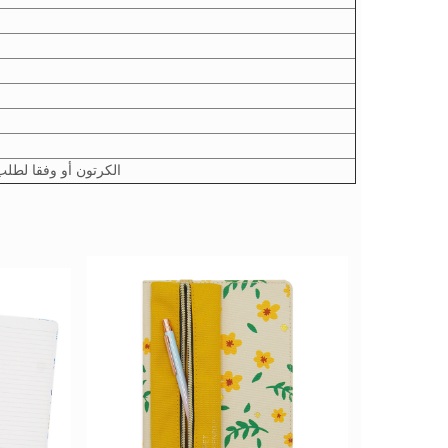
1 جهاز كمبيوتر /يتقلص التفاف ، 32pcs / الكرتون أ