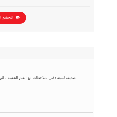
التحقيق ا
A5 RPET صديقة للبيئة دفتر الملاحظات مع القلم الحقيبة ، الورق المعاد تدويره خط الصفحة. الملونة & تصميم الأزياء ، جيد لحماية البيئة.