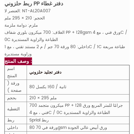
ربط حلزوني PP دفتر غطاء
العنصر لا: NT-AL20A007
الحجم: 210 × 295 ملم
ملزم: دوامة ملزمة
الغلاف: 700 ميكرون بلوري شفاف PP + 128gsm ورق فني ، مع 4C /
0C الطباعة والزاوية المستديرة
داخلي: 80 ورقة 70 جم / م 2 مستند تقني ، مع 1C / 1C طباعة مربعة
وزاوية مستديرة
وصف المنتج :
اسم
دفتر تجليد حلزوني
المنتج
ورقة (
80 ثانية / 160 بكسل
صفحة )
210 × 295 ملم
بحجم
700 ميكرون متجمد PP + 128 جرامًا للمتر المربع ورق
التغطية
فني ، مع 4C / 0C الطباعة والزاوية المستديرة
Sprial ربط
ربط
80 ورقة في 70gsm ورق أبيض عالي الجودة
داخلي