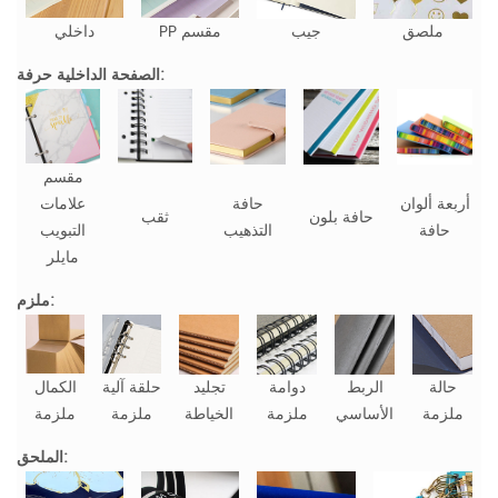
ملصق
جيب
PP مقسم
داخلي
الصفحة الداخلية حرفة:
مقسم
أربعة ألوان
حافة
علامات
حافة بلون
ثقب
حافة
التذهيب
التبويب
مايلر
ملزم:
حالة
الربط
دوامة
تجليد
حلقة آلية
الكمال
ملزمة
الأساسي
ملزمة
الخياطة
ملزمة
ملزمة
الملحق: