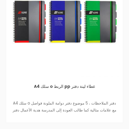
A4 سلك o الربط pp غطاء لينة دفتر
A4 سلك o دفتر الملاحظات ، 5 موضوع دفتر دوامة الملونة فواصل
مع علامات مثالية كما طالب العودة إلى المدرسة هدية الأعمال دفتر
دفتر السفر كلية في سن المراهقة المجلات.