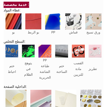
خدمة مخصصة :
غطاء المواد:
ورق نسيج
قماش
PP
بو الربط
بو
السطح التخلص:
PP
القصب
يتوهج
ختم
طباعة
ختم
تطريز
مادة
في
الساخنة
الشاشة
احباط
للتزيين
الظلام
الحريرية
الداخلية الصفحة: