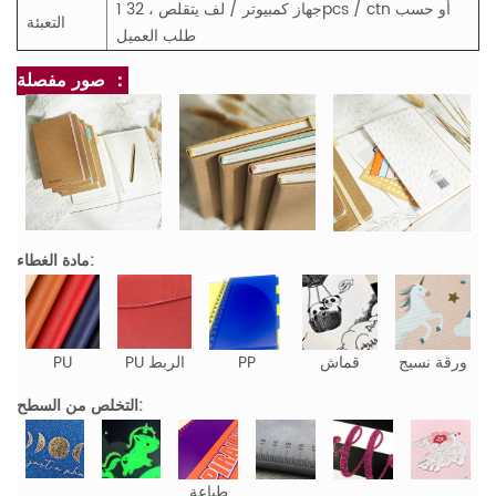
1 جهاز كمبيوتر / لف يتقلص ، 32pcs / ctn أو حسب
التعبئة
طلب العميل
صور مفصلة ：
مادة الغطاء:
ورقة نسيج
قماش
PP
PU الربط
PU
التخلص من السطح:
طباعة