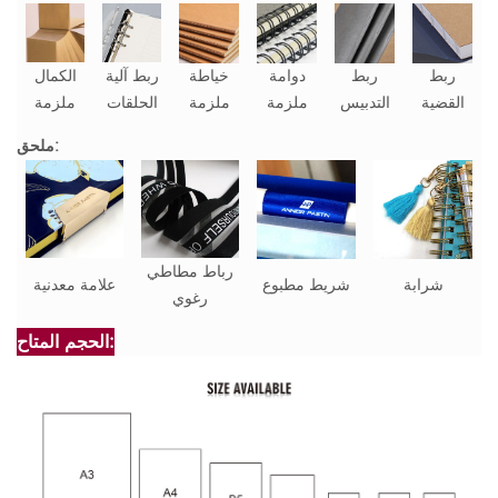
ربط
ربط
دوامة
خياطة
ربط آلية
الكمال
القضية
التدبيس
ملزمة
ملزمة
الحلقات
ملزمة
ملحق:
رباط مطاطي
شرابة
شريط مطبوع
علامة معدنية
رغوي
الحجم المتاح: