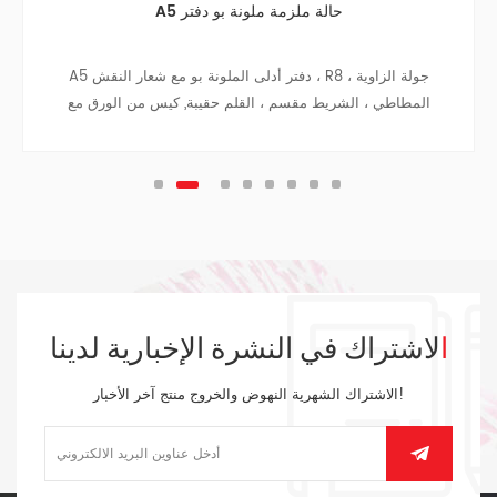
A5 حالة ملزمة ملونة بو دفتر
A5 دفتر أدلى الملونة بو مع شعار النقش ، R8 جولة الزاوية ،
المطاطي ، الشريط مقسم ، القلم حقيبة, كيس من الورق مع
القماش من الجانبين على داخل الغطاء الخلفي ، الشظية قلادة.
الاشتراك في النشرة الإخبارية لدينا
الاشتراك الشهرية النهوض والخروج منتج آخر الأخبار!