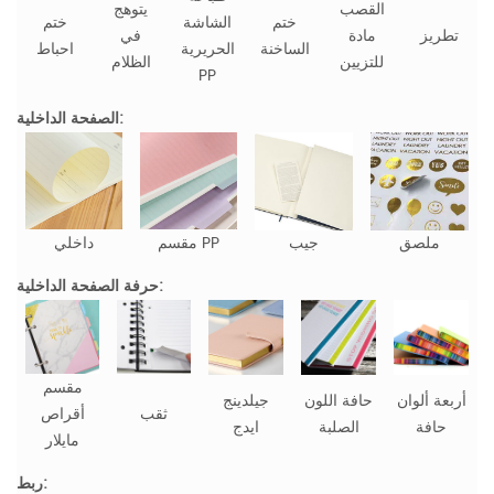
القصب
يتوهج
ختم
الشاشة
ختم
تطريز
مادة
في
الساخنة
الحريرية
احباط
للتزيين
الظلام
PP
الصفحة الداخلية:
ملصق
جيب
مقسم PP
داخلي
حرفة الصفحة الداخلية:
مقسم
أربعة ألوان
حافة اللون
جيلدينج
ثقب
أقراص
حافة
الصلبة
ايدج
مايلار
ربط: