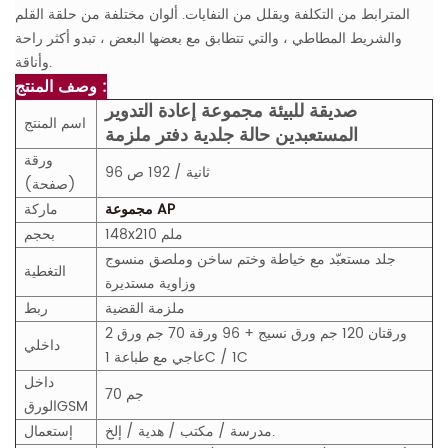
المترابط من التكلفة ويقلل من النفايات. ألوان مختلفة من حلقة القلم
والشريط المطاطي ، والتي تتطابق مع بعضها البعض ، تبدو أكثر راحة
وأناقة.
وصف المنتج :
صديقة للبيئة مجموعة إعادة التدوير
اسم المنتج
المستعبدين حالة جلدية دفتر ملزمة
ورقة
96 ثانية / 192 ص
(صفحة)
مجموعة AP
ماركة
148x210 ملم
بحجم
جلد مستعبّد مع خياطة وختم ساخن وملصق منسوج
التغطية
وزاوية مستديرة
ملزمة القضية
ربط
2 ورقتان 120 جم ورق نسيج + 96 ورقة 70 جم ورق
داخلي
عاجي مع طباعة 1C / 1C
داخل
70 جم
M
GS
الورق
مدرسة / مكتب / هدية / إلخ.
إستعمال