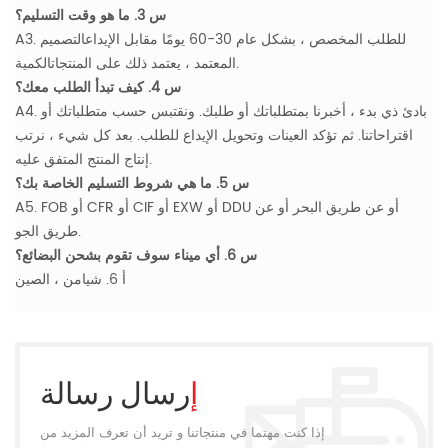
س 3. ما هو وقت التسليم؟
A3. للطلب المخصص ، بشكل عام 30-60 يومًا مقابل الإيداعالتصميم
المعتمد ، يعتمد ذلك على المنتجاتالكمية.
س 4. كيف تبدأ الطلب معك؟
A4. بادئ ذي بدء ، أخبرنا بمتطلباتك أو طلبك. ونقتبس حسب متطلباتك أو
اقتراحاتنا. ثم تؤكد العينات وتحويل الإيداع للطلب. بعد كل شيء ، نرتب
إنتاج المنتج المتفق عليه.
س 5. ما هي شروط التسليم الخاصة بك؟
A5. FOB أو CFR أو CIF أو EXW أو DDU أو عن طريق البحر أو عن
طريق الجو.
س 6. أي ميناء سوف تقوم بشحن البضائع؟
أ 6. شيامن ، الصين
إرسال رسالة
إذا كنت مهتما في منتجاتنا و تريد أن تعرف المزيد من