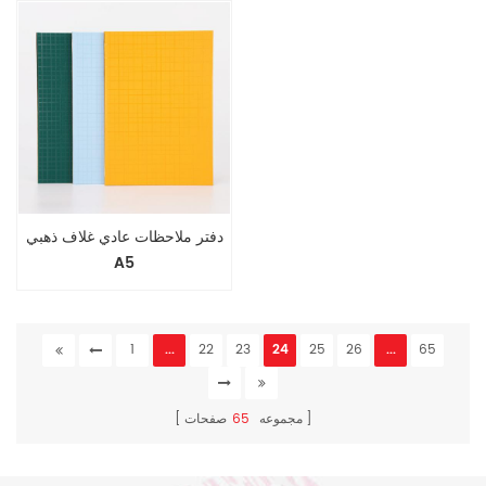
دفتر ملاحظات عادي غلاف ذهبي
A5
1
...
22
23
24
25
26
...
65
مجموعه
65
صفحات