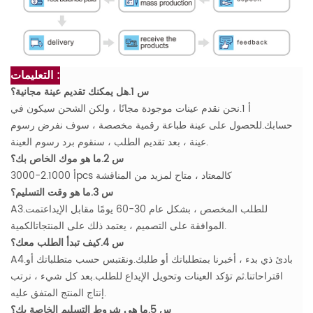
التعليمات :
س 1.هل يمكنك تقديم عينة مجانية؟
أ 1.نحن نقدم عينات موجودة مجانًا ، ولكن الشحن سيكون في
حسابك.للحصول على عينة طباعة رقمية مخصصة ، سوف نفرض رسوم
عينة ، بعد تقديم الطلب ، سنقوم برد رسوم العينة.
س 2.ما هو موك الخاص بك؟
أ 2.1000-3000pcs كالمعتاد ، متاح لمزيد من المناقشة
س 3.ما هو وقت التسليم؟
A3.للطلب المخصص ، بشكل عام 30-60 يومًا مقابل الإيداعتمت
الموافقة على التصميم ، يعتمد ذلك على المنتجاتالكمية.
س 4.كيف تبدأ الطلب معك؟
A4.بادئ ذي بدء ، أخبرنا بمتطلباتك أو طلبك.ونقتبس حسب متطلباتك أو
اقتراحاتنا.ثم تؤكد العينات وتحويل الإيداع للطلب.بعد كل شيء ، نرتب
إنتاج المنتج المتفق عليه.
س 5.ما هي شروط التسليم الخاصة بك؟