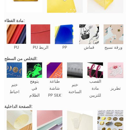
مادة الغطاء:
ورقة نسيج
قماش
PP
PU الربط
PU
التخلص من السطح:
القصب
طباعة
يتوهج
ختم
ختم
تطريز
مادة
شاشة
في
الساخنة
احباط
للتزيين
PP SILK
الظلام
الصفحة الداخلية: