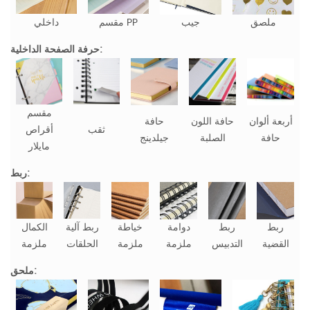
ملصق
جيب
مقسم PP
داخلي
حرفة الصفحة الداخلية:
مقسم
أربعة ألوان
حافة اللون
حافة
ثقب
أقراص
حافة
الصلبة
جيلدينج
مايلار
ربط:
ربط
ربط
دوامة
خياطة
ربط آلية
الكمال
القضية
التدبيس
ملزمة
ملزمة
الحلقات
ملزمة
ملحق: