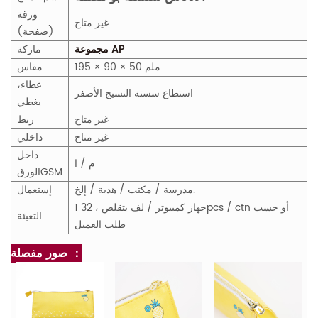
ورقة
غير متاح
(صفحة)
مجموعة AP
ماركة
195 × 90 × 50 ملم
مقاس
غطاء،
استطاع
سستة النسيج الأصفر
يغطي
غير متاح
ربط
غير متاح
داخلي
داخل
م / ا
M
GS
الورق
مدرسة / مكتب / هدية / إلخ.
إستعمال
1 جهاز كمبيوتر / لف يتقلص ، 32pcs / ctn أو حسب
التعبئة
طلب العميل
صور مفصلة ：