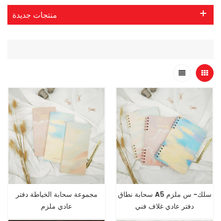
منتجات جديدة
سحابة نطاق A5 سلك- س ملزم
مجموعة سحابة الخياطة دفتر
دفتر عادي غلاف فني
عادي ملزم