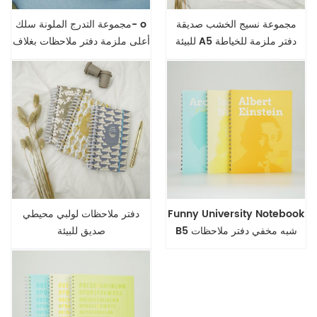
مجموعة نسيج الخشب صديقة
مجموعة التدرج الملونة سلك- o
للبيئة A5 دفتر ملزمة للخياطة
أعلى ملزمة دفتر ملاحظات بغلاف
مقوى
Funny University Notebook
دفتر ملاحظات لولبي محيطي
B5 شبه مخفي دفتر ملاحظات
صديق للبيئة
سلك س