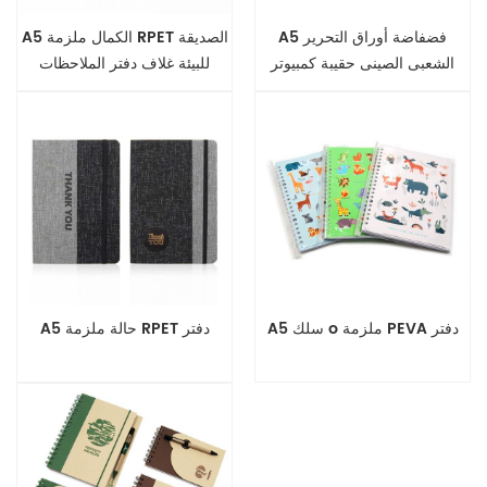
A5 فضفاضة أوراق التحرير
A5 الكمال ملزمة RPET الصديقة
الشعبى الصينى حقيبة كمبيوتر
للبيئة غلاف دفتر الملاحظات
محمول
A5 سلك o ملزمة PEVA دفتر
A5 حالة ملزمة RPET دفتر