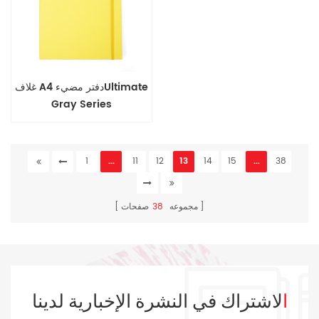
غلاف A4 دفتر مضيءUltimate
Gray Series
1
...
11
12
13
14
15
...
38
مجموعه
38
صفحات
الاشتراك في النشرة الإخبارية لدينا