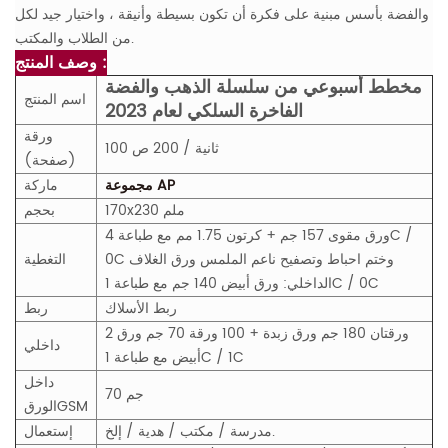
والفضة بأسس مبنية على فكرة أن تكون بسيطة وأنيقة ، واختيار جيد لكل
من الطلاب والمكتب.
وصف المنتج :
مخطط أسبوعي من سلسلة الذهب والفضة
اسم المنتج
الفاخرة السلكي لعام 2023
ورقة
100 ثانية / 200 ص
(صفحة)
مجموعة AP
ماركة
170x230 ملم
بحجم
ورق مقوى 157 جم + كرتون 1.75 مم مع طباعة 4C /
0C وختم احباط وتصفيح ناعم الملمس ورق الغلاف
التغطية
الداخلي: ورق أبيض 140 جم مع طباعة 1C / 0C
ربط الأسلاك
ربط
2 ورقتان 180 جم ورق زبدة + 100 ورقة 70 جم ورق
داخلي
أبيض مع طباعة 1C / 1C
داخل
70 جم
M
GS
الورق
مدرسة / مكتب / هدية / إلخ.
إستعمال