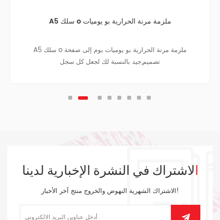
A5 حالة ملزمة الأسبوع لعرض تغطية لينة يوميات
A5 حالة ملزمة الأسبوع لعرض تغطية لينة يوميات الجلود غطاء
two2 طبقات الحرارية بو غطاء مع الديكور ختم والمسامير ، من
السهل أن خطة العمل الأسبوعية
الاشتراك في النشرة الإخبارية لدينا
الاشتراك الشهرية النهوض والخروج منتج آخر الأخبار!