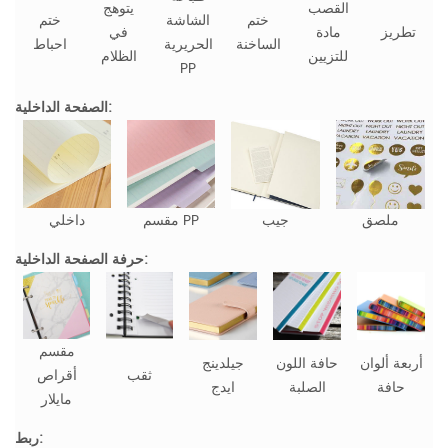
القصب
يتوهج
ختم
الشاشة
ختم
تطريز
مادة
في
الساخنة
الحريرية
احباط
للتزيين
الظلام
PP
الصفحة الداخلية:
ملصق
جيب
مقسم PP
داخلي
حرفة الصفحة الداخلية:
مقسم
أربعة ألوان
حافة اللون
جيلدينج
ثقب
أقراص
حافة
الصلبة
ايدج
مايلار
ربط: