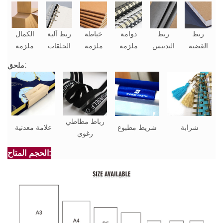
ربط
ربط
دوامة
خياطة
ربط آلية
الكمال
القضية
التدبيس
ملزمة
ملزمة
الحلقات
ملزمة
ملحق:
رباط مطاطي
شرابة
شريط مطبوع
علامة معدنية
رغوي
الحجم المتاح: