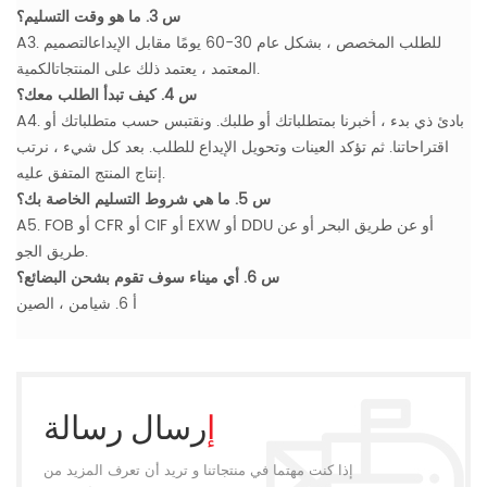
س 3. ما هو وقت التسليم؟
A3. للطلب المخصص ، بشكل عام 30-60 يومًا مقابل الإيداعالتصميم
المعتمد ، يعتمد ذلك على المنتجاتالكمية.
س 4. كيف تبدأ الطلب معك؟
A4. بادئ ذي بدء ، أخبرنا بمتطلباتك أو طلبك. ونقتبس حسب متطلباتك أو
اقتراحاتنا. ثم تؤكد العينات وتحويل الإيداع للطلب. بعد كل شيء ، نرتب
إنتاج المنتج المتفق عليه.
س 5. ما هي شروط التسليم الخاصة بك؟
A5. FOB أو CFR أو CIF أو EXW أو DDU أو عن طريق البحر أو عن
طريق الجو.
س 6. أي ميناء سوف تقوم بشحن البضائع؟
أ 6. شيامن ، الصين
إرسال رسالة
إذا كنت مهتما في منتجاتنا و تريد أن تعرف المزيد من