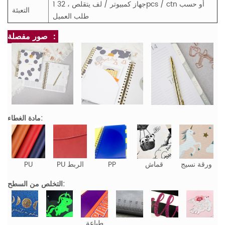
1 جهاز كمبيوتر / لف يتقلص ، 32pcs / ctn أو حسب
التعبئة
طلب العميل
صور مفصلة ：
مادة الغطاء:
ورقة نسيج
قماش
PP
PU الربط
PU
التخلص من السطح:
طباعة