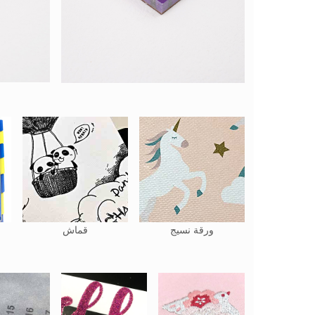
ورقة نسيج
قماش