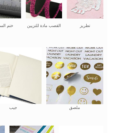
تطريز
القصب مادة للتزيين
ختم السا
ملصق
جيب