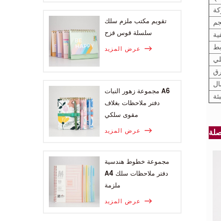
كة
تقويم مكتب ملزم سلك
جم
سلسلة قوس قزح
ية
بط
عرض المزيد
لي
رق
ال
مجموعة زهور النبات A6
بئة
دفتر ملاحظات بغلاف
مقوى سلكي
عرض المزيد
مجموعة خطوط هندسية
A4 دفتر ملاحظات سلك
ملزمة
عرض المزيد