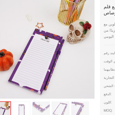
ع قلم
صاص
لوين مع
دًا من
الدفع:
اللون:
MOQ: