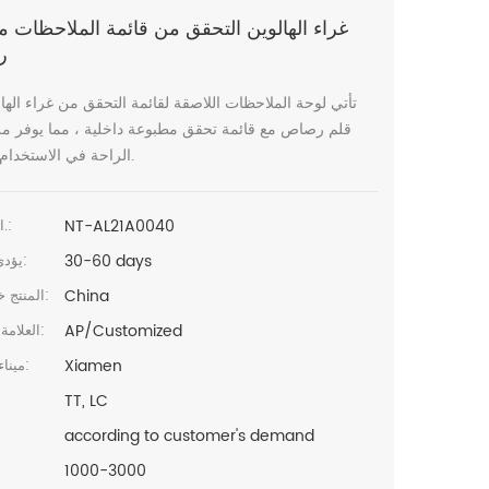
غراء الهالوين التحقق من قائمة الملاحظات م
ر
تأتي لوحة الملاحظات اللاصقة لقائمة التحقق من غراء الها
قلم رصاص مع قائمة تحقق مطبوعة داخلية ، مما يوفر مزي
الراحة في الاستخدام اليومي.
NT-AL21A0040
البند رقم.:
30-60 days
يؤدي الوقت:
China
المنتج خطابيهما:
AP/Customized
العلامة التجارية:
Xiamen
ميناء الشحن:
TT, LC
according to customer's demand
1000-3000