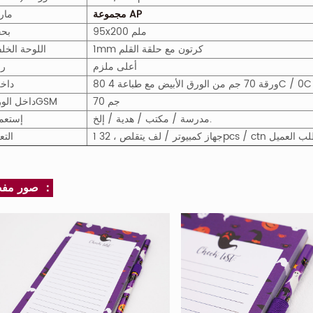
مجموعة AP
مار
95x200 ملم
بح
1mm كرتون مع حلقة القلم
اللوحة الخلف
أعلى ملزم
ر
80 ورقة 70 جم من الورق الأبيض مع طباعة 4C / 0C
داخ
70 جم
M
GS
داخل الو
مدرسة / مكتب / هدية / إلخ.
إستعم
32pcs / ct أو حسب طلب العميل
التع
صور مفصلة ：