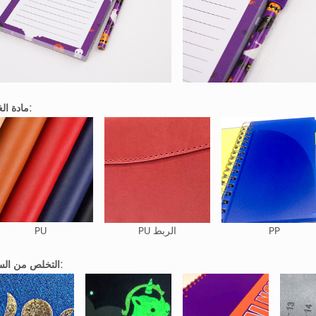
مادة الغطاء:
PP
PU الربط
PU
التخلص من السطح: