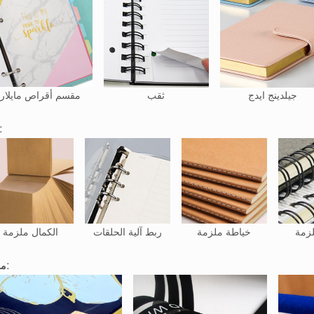
جيلدينج ايدج
ثقب
مقسم أقراص مايلار
ربط
لزمة
خياطة ملزمة
ربط آلية الحلقات
الكمال ملزمة
ملحق: