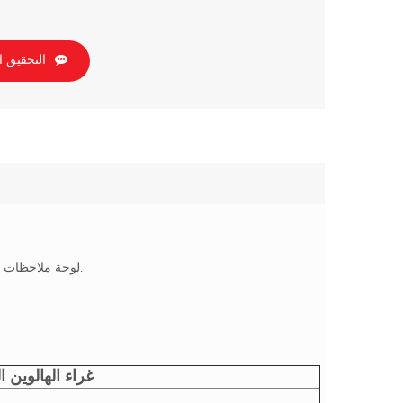
التحقيق ا
لوحة ملاحظات قائمة التحقق من الغراء الهالوين مع ربط الغراء في الأعلى ، سهلة التمزيق ومريحة.
غراء الهالوين