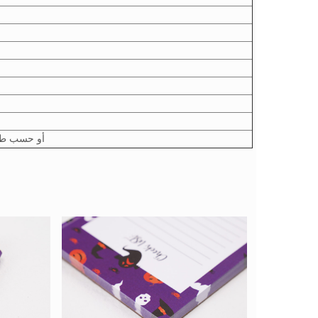
1 جهاز كمبيوتر / لف يتقلص ، n