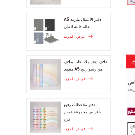
A5 دفتر الأعمال ملزمة
حالة قابلة للطي
عرض المزيد
ج
غلاف دفتر ملاحظات بغلاف
مقوى A5 من رينبو رينج
عرض المزيد
صاص
دفتر ملاحظات رفيع
بأقراص مجموعة قوس
قزح
تج
عرض المزيد
ة)