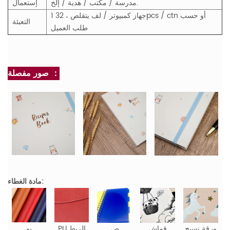
مدرسة / مكتب / هدية / إلخ.
إستعمال
1 جهاز كمبيوتر / لف يتقلص ، 32pcs / ctn أو حسب
التعبئة
طلب العميل
صور مفصلة ：
مادة الغطاء:
ورقة نسيج
قماش
ص
PU الربط
بو