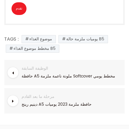
TAGS :
يوميات ملزمة حالة B5
موضوع الغذاء
مخطط موضوع الغذاء B5
الوظيفة السابقة
حافظة A5 ملونة ناعمة ملزمة Softcover مخطط يومي
مرحلة ما بعد القادم
دينيم رينج A5 حافظة ملزمة 2023 يوميات