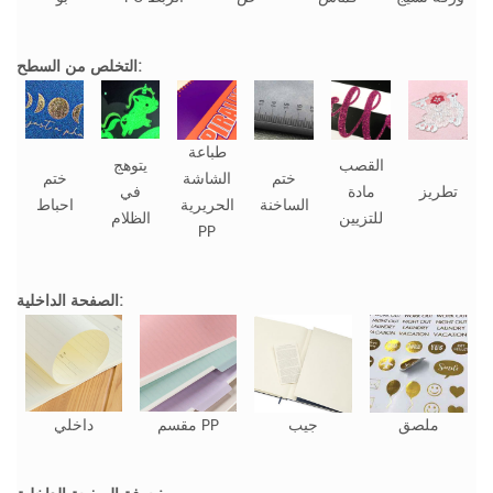
التخلص من السطح:
طباعة
القصب
يتوهج
ختم
الشاشة
ختم
تطريز
مادة
في
الساخنة
الحريرية
احباط
للتزيين
الظلام
PP
الصفحة الداخلية:
ملصق
جيب
مقسم PP
داخلي