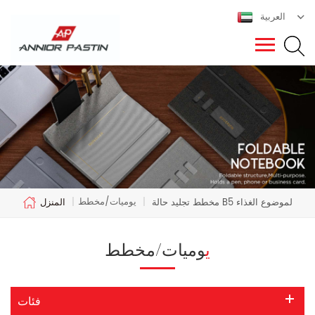
العربية
يوميات/مخطط
مخطط تجليد حالة B5 لموضوع الغذاء
|
|
المنزل
يوميات/مخطط
فئات