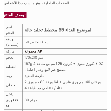
الصفحات الداخلية ، وهو مناسب جدًا للأشخاص.
وصف المنتج :
اسم
مخطط تجليد حالة B5 لموضوع الغذاء
المنتج
ورقة
64 ثانية / 128 ص
(صفحة)
مجموعة AP
ماركة
170x210 ملم
بحجم
157g ورق مقوى + كرتون 1.25 مم مع طباعة 4C / 0C
التغطية
، تصفيح غير لامع وختم احباط
ملزمة القضية
ربط
2 ورقتان 140 جم ورق عاجي + 64 ورقة 80 جم ورق
داخلي
عاجي مع طباعة 4C / 4C
داخل
80 جرام
GS
ورق
M