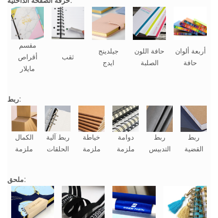
حرفة الصفحة الداخلية:
مقسم
أربعة ألوان
حافة اللون
جيلدينج
ثقب
أقراص
حافة
الصلبة
ايدج
مايلار
ربط:
ربط
ربط
دوامة
خياطة
ربط آلية
الكمال
القضية
التدبيس
ملزمة
ملزمة
الحلقات
ملزمة
ملحق: