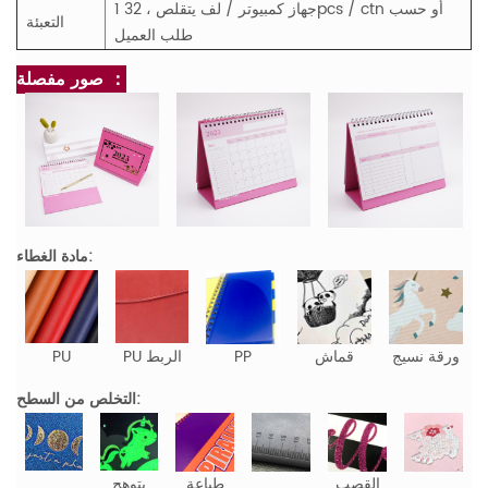
1 جهاز كمبيوتر / لف يتقلص ، 32pcs / ctn أو حسب
التعبئة
طلب العميل
صور مفصلة ：
مادة الغطاء:
ورقة نسيج
قماش
PP
PU الربط
PU
التخلص من السطح:
القصب
طباعة
يتوهج