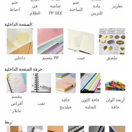
ختم
ختم
تطريز
مادة
شاشة
في
الساخنة
احباط
للتزيين
PP SILK
الظلام
الصفحة الداخلية:
ملصق
جيب
مقسم PP
داخلي
حرفة الصفحة الداخلية:
مقسم
أربعة ألوان
حافة اللون
حافة
ثقب
أقراص
حافة
الصلبة
جيلدينج
مايلار
ربط: