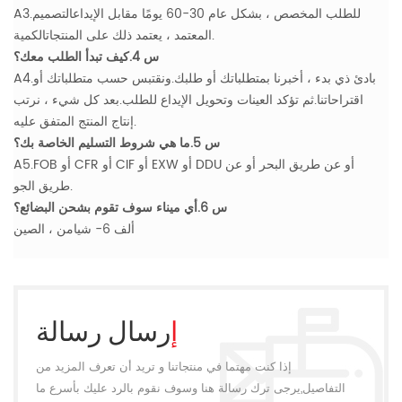
A3.للطلب المخصص ، بشكل عام 30-60 يومًا مقابل الإيداعالتصميم
المعتمد ، يعتمد ذلك على المنتجاتالكمية.
س 4.كيف تبدأ الطلب معك؟
A4.بادئ ذي بدء ، أخبرنا بمتطلباتك أو طلبك.ونقتبس حسب متطلباتك أو
اقتراحاتنا.ثم تؤكد العينات وتحويل الإيداع للطلب.بعد كل شيء ، نرتب
إنتاج المنتج المتفق عليه.
س 5.ما هي شروط التسليم الخاصة بك؟
A5.FOB أو CFR أو CIF أو EXW أو DDU أو عن طريق البحر أو عن
طريق الجو.
س 6.أي ميناء سوف تقوم بشحن البضائع؟
ألف 6- شيامن ، الصين
إرسال رسالة
إذا كنت مهتما في منتجاتنا و تريد أن تعرف المزيد من
التفاصيل,يرجى ترك رسالة هنا وسوف نقوم بالرد عليك بأسرع ما