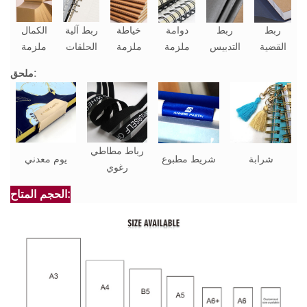
ربط
ربط
دوامة
خياطة
ربط آلية
الكمال
القضية
التدبيس
ملزمة
ملزمة
الحلقات
ملزمة
ملحق:
رباط مطاطي
شرابة
شريط مطبوع
يوم معدني
رغوي
الحجم المتاح: