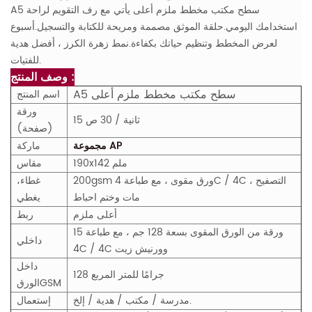
A5 سطح مكتب مخطط ملزم أعلى
يأتي مع رف التقويم لراحة
استخدامك اليومي.حلقة الموثق مصممة ومريحة للكتابة والتسجيل.أسبوع
لعرض المخطط وتنظيم حياتك بكفاءة.نمط زهرة الكرز ، أفضل هدية
للفتيات.
وصف المنتج :
A5 سطح مكتب مخطط ملزم أعلى
اسم المنتج
ورقة
15 ثانية / 30 ص
(صفحة)
مجموعة AP
ماركة
190x142 ملم
مقاس
200gsm ورق مقوى ، مع طباعة 4C / 4C ، التصفيح
غطاء،
مات وختم احباط
يغطي
أعلى ملزم
ربط
15 ورقة من الورق المقوى بسعة 128 جم ، مع طباعة
داخلي
4C / 4C وورنيش زيت
داخل
128 جرامًا للمتر المربع
M
GS
الورق
مدرسة / مكتب / هدية / إلخ.
إستعمال